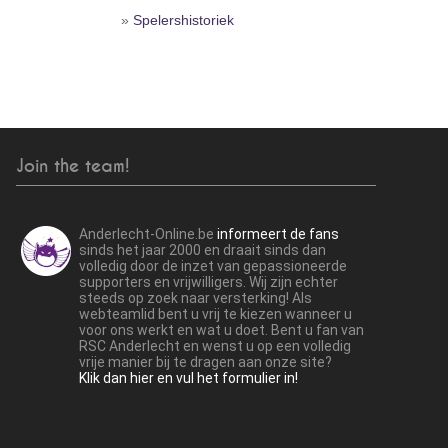
»
Spelershistoriek
Join the team!
Anderlecht-Online.be
informeert de fans
sinds het jaar 2000 en draait sinds dan
volledig door de inzet van gepassioneerde
supporters en vrijwilligers. Wij zijn echter
steeds op zoek naar versterking! Als
webteamlid bent u vrij te kiezen wanneer u
voor ons werkt en wat u doet. Bent u fan van
RSC Anderlecht en wenst u op een volledig
vrije manier bij te dragen aan onze site?
Klik dan hier en vul het formulier in!