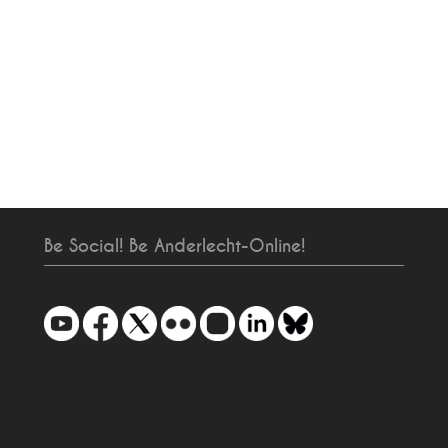
Be Social! Be Anderlecht-Online!