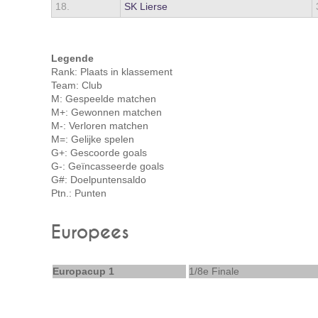
18.
SK Lierse
Legende
Rank: Plaats in klassement
Team: Club
M: Gespeelde matchen
M+: Gewonnen matchen
M-: Verloren matchen
M=: Gelijke spelen
G+: Gescoorde goals
G-: Geïncasseerde goals
G#: Doelpuntensaldo
Ptn.: Punten
Europees
Europacup 1
1/8e Finale