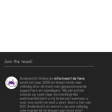
Join the team!
Anderlecht-Online.be
informeert de fans
sinds het jaar 2000 en draait sinds dan
volledig door de inzet van gepassioneerde
supporters en vrijwilligers. Wij zijn echter
steeds op zoek naar versterking! Als
webteamlid bent u vrij te kiezen wanneer u
voor ons werkt en wat u doet. Bent u fan van
RSC Anderlecht en wenst u op een volledig
vrije manier bij te dragen aan onze site?