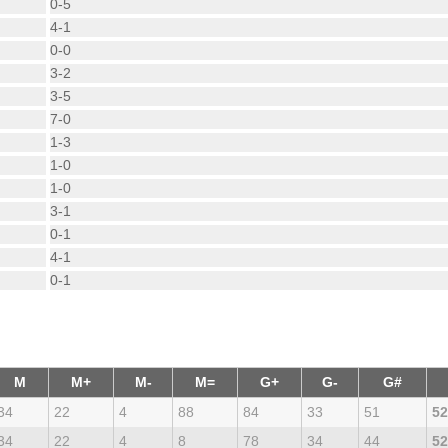
0-5
4-1
0-0
3-2
3-5
7-0
1-3
1-0
1-0
3-1
0-1
4-1
0-1
M
M+
M-
M=
G+
G-
G#
34
22
4
88
84
33
51
52
34
22
4
8
78
34
44
52