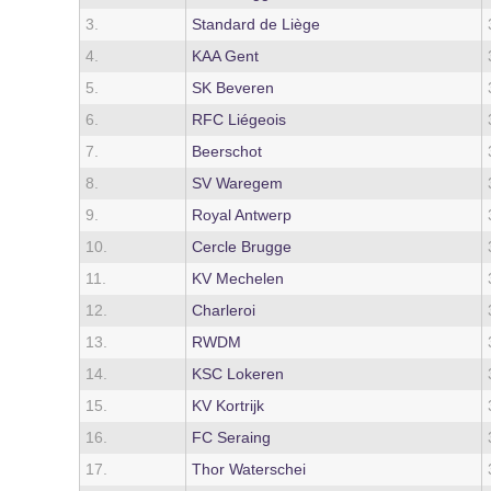
3.
Standard de Liège
4.
KAA Gent
5.
SK Beveren
6.
RFC Liégeois
7.
Beerschot
8.
SV Waregem
9.
Royal Antwerp
10.
Cercle Brugge
11.
KV Mechelen
12.
Charleroi
13.
RWDM
14.
KSC Lokeren
15.
KV Kortrijk
16.
FC Seraing
17.
Thor Waterschei