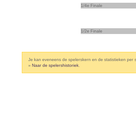
1/4e Finale
1/2e Finale
Je kan eveneens de spelerskern en de statistieken per sp
»
Naar de spelershistoriek.