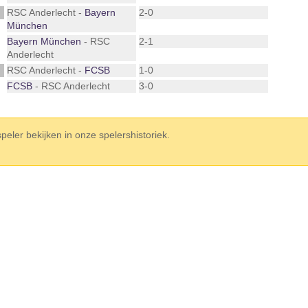
RSC Anderlecht -
Bayern
2-0
München
Bayern München
- RSC
2-1
Anderlecht
RSC Anderlecht -
FCSB
1-0
FCSB
- RSC Anderlecht
3-0
eler bekijken in onze spelershistoriek.