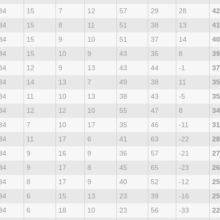
34
15
7
12
57
29
28
42
34
15
8
11
51
38
13
41
34
15
9
10
51
37
14
40
34
15
10
9
43
35
8
39
34
12
9
13
43
44
-1
37
34
14
13
7
49
38
11
35
34
11
10
13
38
43
-5
35
34
12
12
10
55
47
8
34
34
7
10
17
35
46
-11
31
34
11
17
6
41
63
-22
28
34
9
16
9
36
57
-21
27
34
9
17
8
45
65
-23
26
34
8
17
9
40
52
-12
25
34
6
15
13
23
39
-16
25
34
6
18
10
23
56
-33
22