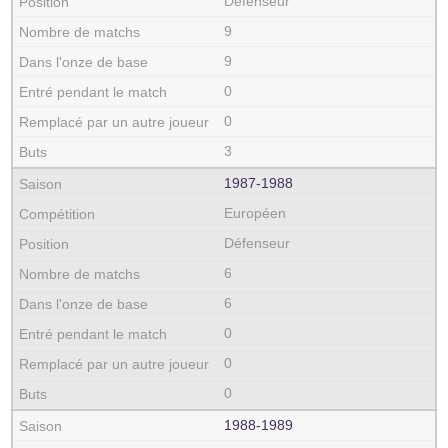
Défenseur
9
9
0
0
3
1987‑1988
Européen
Défenseur
6
6
0
0
0
1988‑1989