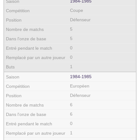
1984‑1985
Coupe
Défenseur
5
5
0
0
1
1984‑1985
Européen
Défenseur
6
6
0
1