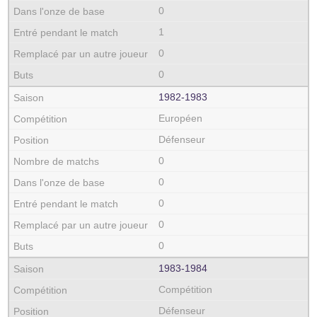
0
1
0
0
1982‑1983
Européen
Défenseur
0
0
0
0
0
1983‑1984
Compétition
Défenseur