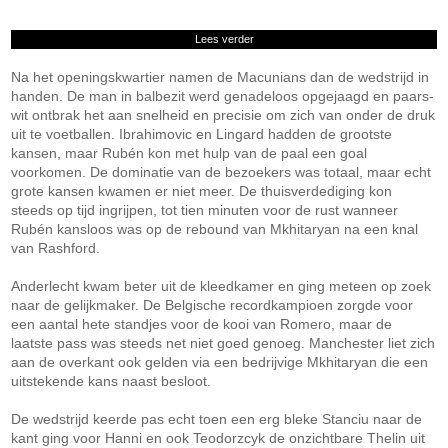
Lees verder
Na het openingskwartier namen de Macunians dan de wedstrijd in
handen. De man in balbezit werd genadeloos opgejaagd en paars-
wit ontbrak het aan snelheid en precisie om zich van onder de druk
uit te voetballen. Ibrahimovic en Lingard hadden de grootste
kansen, maar Rubén kon met hulp van de paal een goal
voorkomen. De dominatie van de bezoekers was totaal, maar echt
grote kansen kwamen er niet meer. De thuisverdediging kon
steeds op tijd ingrijpen, tot tien minuten voor de rust wanneer
Rubén kansloos was op de rebound van Mkhitaryan na een knal
van Rashford.
Anderlecht kwam beter uit de kleedkamer en ging meteen op zoek
naar de gelijkmaker. De Belgische recordkampioen zorgde voor
een aantal hete standjes voor de kooi van Romero, maar de
laatste pass was steeds net niet goed genoeg. Manchester liet zich
aan de overkant ook gelden via een bedrijvige Mkhitaryan die een
uitstekende kans naast besloot.
De wedstrijd keerde pas echt toen een erg bleke Stanciu naar de
kant ging voor Hanni en ook Teodorzcyk de onzichtbare Thelin uit