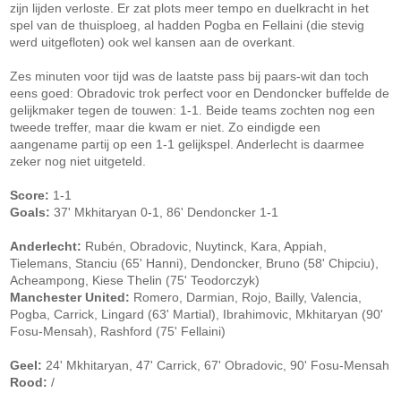
zijn lijden verloste. Er zat plots meer tempo en duelkracht in het
spel van de thuisploeg, al hadden Pogba en Fellaini (die stevig
werd uitgefloten) ook wel kansen aan de overkant.
Zes minuten voor tijd was de laatste pass bij paars-wit dan toch
eens goed: Obradovic trok perfect voor en Dendoncker buffelde de
gelijkmaker tegen de touwen: 1-1. Beide teams zochten nog een
tweede treffer, maar die kwam er niet. Zo eindigde een
aangename partij op een 1-1 gelijkspel. Anderlecht is daarmee
zeker nog niet uitgeteld.
Score:
1-1
Goals:
37' Mkhitaryan 0-1, 86' Dendoncker 1-1
Anderlecht:
Rubén, Obradovic, Nuytinck, Kara, Appiah,
Tielemans, Stanciu (65' Hanni), Dendoncker, Bruno (58' Chipciu),
Acheampong, Kiese Thelin (75' Teodorczyk)
Manchester United:
Romero, Darmian, Rojo, Bailly, Valencia,
Pogba, Carrick, Lingard (63' Martial), Ibrahimovic, Mkhitaryan (90'
Fosu-Mensah), Rashford (75' Fellaini)
Geel:
24' Mkhitaryan, 47' Carrick, 67' Obradovic, 90' Fosu-Mensah
Rood:
/