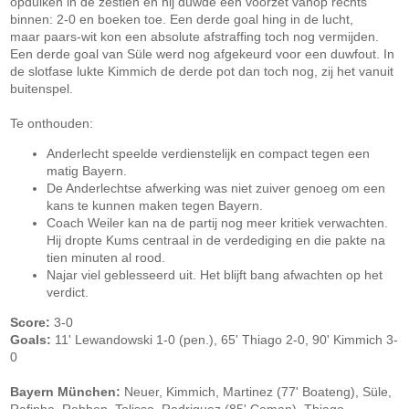
opduiken in de zestien en hij duwde een voorzet vanop rechts
binnen: 2-0 en boeken toe. Een derde goal hing in de lucht,
maar paars-wit kon een absolute afstraffing toch nog vermijden.
Een derde goal van Süle werd nog afgekeurd voor een duwfout. In
de slotfase lukte Kimmich de derde pot dan toch nog, zij het vanuit
buitenspel.
Te onthouden:
Anderlecht speelde verdienstelijk en compact tegen een
matig Bayern.
De Anderlechtse afwerking was niet zuiver genoeg om een
kans te kunnen maken tegen Bayern.
Coach Weiler kan na de partij nog meer kritiek verwachten.
Hij dropte Kums centraal in de verdediging en die pakte na
tien minuten al rood.
Najar viel geblesseerd uit. Het blijft bang afwachten op het
verdict.
Score:
3-0
Goals:
11' Lewandowski 1-0 (pen.), 65' Thiago 2-0, 90' Kimmich 3-
0
Bayern München:
Neuer, Kimmich, Martinez (77' Boateng), Süle,