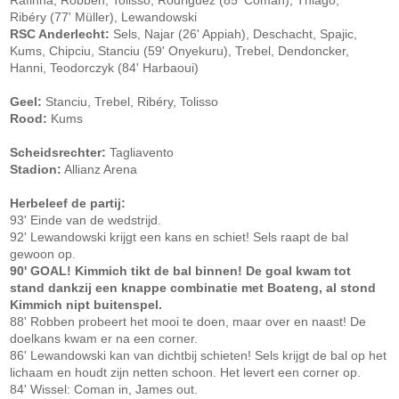
Rafinha, Robben, Tolisso, Rodriguez (85' Coman), Thiago,
Ribéry (77' Müller), Lewandowski
RSC Anderlecht:
Sels, Najar (26' Appiah), Deschacht, Spajic,
Kums, Chipciu, Stanciu (59' Onyekuru), Trebel, Dendoncker,
Hanni, Teodorczyk (84' Harbaoui)
Geel:
Stanciu, Trebel, Ribéry, Tolisso
Rood:
Kums
Scheidsrechter:
Tagliavento
Stadion:
Allianz Arena
Herbeleef de partij:
93' Einde van de wedstrijd.
92' Lewandowski krijgt een kans en schiet! Sels raapt de bal
gewoon op.
90' GOAL! Kimmich tikt de bal binnen! De goal kwam tot
stand dankzij een knappe combinatie met Boateng, al stond
Kimmich nipt buitenspel.
88' Robben probeert het mooi te doen, maar over en naast! De
doelkans kwam er na een corner.
86' Lewandowski kan van dichtbij schieten! Sels krijgt de bal op het
lichaam en houdt zijn netten schoon. Het levert een corner op.
84' Wissel: Coman in, James out.