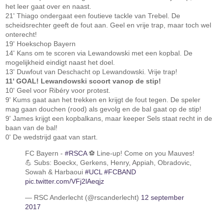
het leer gaat over en naast.
21' Thiago ondergaat een foutieve tackle van Trebel. De
scheidsrechter geeft de fout aan. Geel en vrije trap, maar toch wel
onterecht!
19' Hoekschop Bayern
14' Kans om te scoren via Lewandowski met een kopbal. De
mogelijkheid eindigt naast het doel.
13' Duwfout van Deschacht op Lewandowski. Vrije trap!
11' GOAL! Lewandowski scoort vanop de stip!
10' Geel voor Ribéry voor protest.
9' Kums gaat aan het trekken en krijgt de fout tegen. De speler
mag gaan douchen (rood) als gevolg en de bal gaat op de stip!
9' James krijgt een kopbalkans, maar keeper Sels staat recht in de
baan van de bal!
0' De wedstrijd gaat van start.
FC Bayern -
#RSCA
⚽️ Line-up! Come on you Mauves!
💪 Subs: Boeckx, Gerkens, Henry, Appiah, Obradovic,
Sowah & Harbaoui
#UCL
#FCBAND
pic.twitter.com/VFj2lAeqjz
— RSC Anderlecht (@rscanderlecht)
12 september
2017