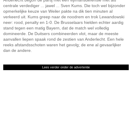
Anderlecht begon de partij met een vijfmansdefensie met als
centrale verdediger ... jawel ... Sven Kums. Die toch wel bijzonder
opmerkelijke keuze van Weiler pakte na dik tien minuten al
verkeerd uit. Kums greep naar de noodrem en trok Lewandowski
neer: rood, penalty en 1-0. De Brusselaars hielden echter aardig
stand tegen een matig Bayern, dat de match wel volledig
domineerde. De Duitsers combineerden vlot, maar de meeste
aanvallen liepen spaak rond de zestien van Anderlecht. Een hele
reeks afstandsschoten waren het gevolg; de ene al gevaarlijker
dan de andere.
Lees verder onder de advertentie