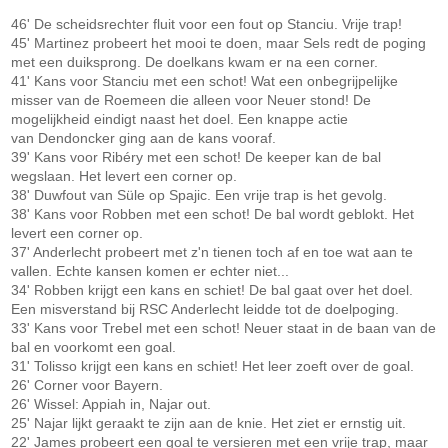
46' De scheidsrechter fluit voor een fout op Stanciu. Vrije trap!
45' Martinez probeert het mooi te doen, maar Sels redt de poging
met een duiksprong. De doelkans kwam er na een corner.
41' Kans voor Stanciu met een schot! Wat een onbegrijpelijke
misser van de Roemeen die alleen voor Neuer stond! De
mogelijkheid eindigt naast het doel. Een knappe actie
van Dendoncker ging aan de kans vooraf.
39' Kans voor Ribéry met een schot! De keeper kan de bal
wegslaan. Het levert een corner op.
38' Duwfout van Süle op Spajic. Een vrije trap is het gevolg.
38' Kans voor Robben met een schot! De bal wordt geblokt. Het
levert een corner op.
37' Anderlecht probeert met z'n tienen toch af en toe wat aan te
vallen. Echte kansen komen er echter niet...
34' Robben krijgt een kans en schiet! De bal gaat over het doel.
Een misverstand bij RSC Anderlecht leidde tot de doelpoging.
33' Kans voor Trebel met een schot! Neuer staat in de baan van de
bal en voorkomt een goal.
31' Tolisso krijgt een kans en schiet! Het leer zoeft over de goal.
26' Corner voor Bayern.
26' Wissel: Appiah in, Najar out.
25' Najar lijkt geraakt te zijn aan de knie. Het ziet er ernstig uit.
22' James probeert een goal te versieren met een vrije trap, maar