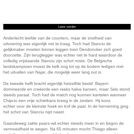
Lees verder
Anderlecht leefde van de counters, maar de snelheid van
uitvoering was eigenlijk net te traag. Toch had Stanciu de
gelijkmaker moeten binnen leggen toen Dendoncker zich goed
doorzette. Zijn teruglegger was echter net te hard waardoor de
volledig vrijstaande Stanciu zijn schot miste. De Belgische
landskampioen moest de kelk nog tot op de bodem ledigen met
het uitvallen van Najar, die mogelijk weer lang out is.
De tweede helft bracht eigenlijk hetzelfde beeld: Bayern
domineerde en creëerde een reeks halve kansen, maar Sels stond
steeds paraat. Toch had de match nog kunnen kantelen wanneer
Chipciu een vrije schietkans kreeg in de zestien. Hij koos
echter voor de kleinste hoek en trof de paal. In de herneming ging
het schot van Stanciu nipt naast.
Gaandeweg zakte paars-wit echter steeds meer in en begon de
vermoeidheid te wegen. Na 65 minuten mocht Thiago alleen