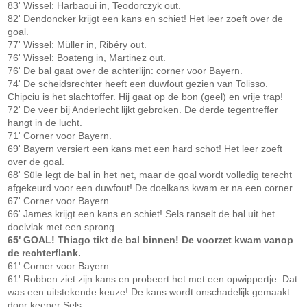
83' Wissel: Harbaoui in, Teodorczyk out.
82' Dendoncker krijgt een kans en schiet! Het leer zoeft over de
goal.
77' Wissel: Müller in, Ribéry out.
76' Wissel: Boateng in, Martinez out.
76' De bal gaat over de achterlijn: corner voor Bayern.
74' De scheidsrechter heeft een duwfout gezien van Tolisso.
Chipciu is het slachtoffer. Hij gaat op de bon (geel) en vrije trap!
72' De veer bij Anderlecht lijkt gebroken. De derde tegentreffer
hangt in de lucht.
71' Corner voor Bayern.
69' Bayern versiert een kans met een hard schot! Het leer zoeft
over de goal.
68' Süle legt de bal in het net, maar de goal wordt volledig terecht
afgekeurd voor een duwfout! De doelkans kwam er na een corner.
67' Corner voor Bayern.
66' James krijgt een kans en schiet! Sels ranselt de bal uit het
doelvlak met een sprong.
65' GOAL! Thiago tikt de bal binnen! De voorzet kwam vanop
de rechterflank.
61' Corner voor Bayern.
61' Robben ziet zijn kans en probeert het met een opwippertje. Dat
was een uitstekende keuze! De kans wordt onschadelijk gemaakt
door keeper Sels.