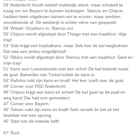
59' Anderlecht houdt relatief makkelijk stand, maar schakelt te
traag om om Bayern te kunnen bedreigen. Stanciu en Chipciu
hadden twee uitgelezen kansen om te scoren, maar werkten
onvoldoende af. De wedstrijd is echter verre van gespeeld.
58' Wissel: Onyekuru in, Stanciu out.
55' Chipciu wordt afgestopt door Thiago met een haakfout. Vrije
trap!
53' Süle krijgt een kopbalkans, maar Sels kan de bal wegboksen.
Dat was een prima mogelijkheid!
52' Ribéry wordt afgestopt door Stanciu met een haakfout. Geel en
vrije trap!
51' Kans voor Lewandowski met een schot! De bal belandt naast
de goal. Balverlies van Trebel luidde de kans in.
50' Rafinha ruikt zijn kans en knalt! Het leer zoeft over de goal.
49' Corner voor RSC Anderlecht.
48' Chipciu krijgt een kans en schiet! De bal gaat op de paal en
weg kans! Die had erin gemoeten!
47' Corner voor Bayern.
46' Tolisso ruikt zijn kans en knalt! Sels ranselt de bal uit het
doelvlak met een sprong.
45' Start van de tweede helft.
47' Rust.