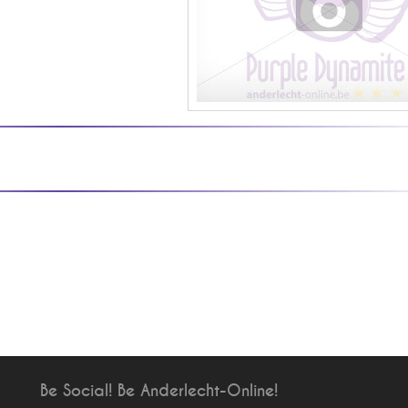
Be Social! Be Anderlecht-Online!