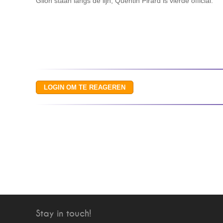
Gilon staan langs de lijn, Quentin Pirard is vierde official.
Stay in touch!