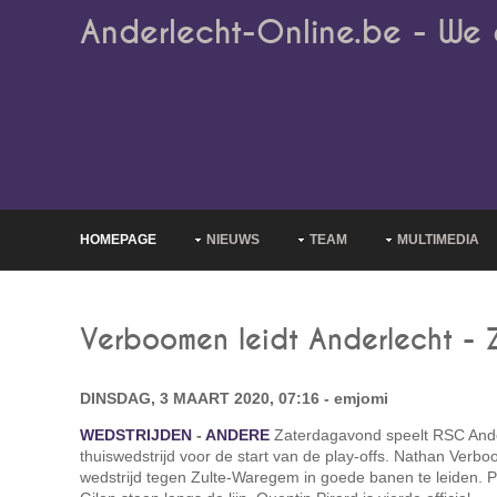
Anderlecht-Online.be - We 
HOMEPAGE
NIEUWS
TEAM
MULTIMEDIA
Verboomen leidt Anderlecht -
DINSDAG, 3 MAART 2020, 07:16 - emjomi
WEDSTRIJDEN
-
ANDERE
Zaterdagavond speelt RSC Ander
thuiswedstrijd voor de start van de play-offs. Nathan Ver
wedstrijd tegen Zulte-Waregem in goede banen te leiden. P