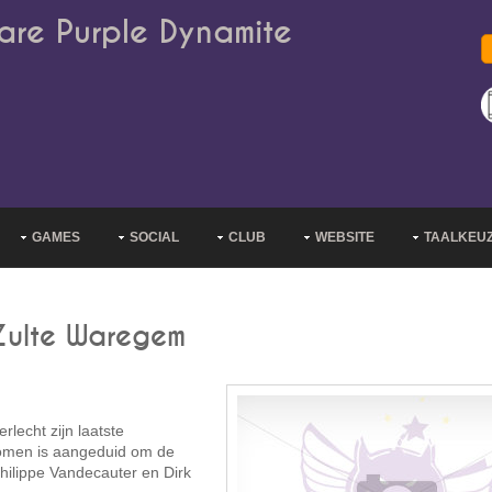
are Purple Dynamite
GAMES
SOCIAL
CLUB
WEBSITE
TAALKEU
 Zulte Waregem
lecht zijn laatste
boomen is aangeduid om de
hilippe Vandecauter en Dirk