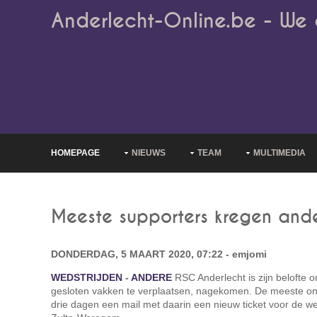
Anderlecht-Online.be - We 
HOMEPAGE
NIEUWS
TEAM
MULTIMEDIA
Meeste supporters kregen and
DONDERDAG, 5 MAART 2020, 07:22 - emjomi
WEDSTRIJDEN
-
ANDERE
RSC Anderlecht is zijn belofte o
gesloten vakken te verplaatsen, nagekomen. De meeste on
drie dagen een mail met daarin een nieuw ticket voor de we