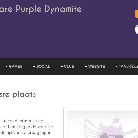
are Purple Dynamite
GAMES
SOCIAL
CLUB
WEBSITE
TAALKEU
ere plaats
m de supporters uit de
der hen kregen de voorbije
dstrijd van zaterdag tegen