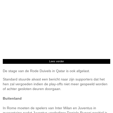
Lees verder
De stage van de Rode Duivels in Qatar is ook afgelast.
Standard stuurde alvast een bericht naar zijn supporters dat het
hen zal vergoeden indien de play-offs niet meer gespeeld worden
of achter gesloten deuren doorgaan.
Buitenland
In Rome moeten de spelers van Inter Milan en Juventus in
quarantaine nadat Juventus-verdediger Daniele Rugani positief is.