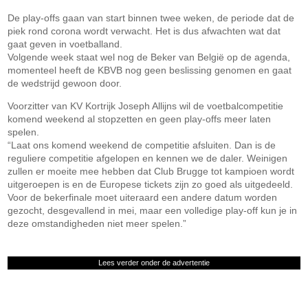
De play-offs gaan van start binnen twee weken, de periode dat de
piek rond corona wordt verwacht. Het is dus afwachten wat dat
gaat geven in voetballand.
Volgende week staat wel nog de Beker van België op de agenda,
momenteel heeft de KBVB nog geen beslissing genomen en gaat
de wedstrijd gewoon door.
Voorzitter van KV Kortrijk Joseph Allijns wil de voetbalcompetitie
komend weekend al stopzetten en geen play-offs meer laten
spelen.
“Laat ons komend weekend de competitie afsluiten. Dan is de
reguliere competitie afgelopen en kennen we de daler. Weinigen
zullen er moeite mee hebben dat Club Brugge tot kampioen wordt
uitgeroepen is en de Europese tickets zijn zo goed als uitgedeeld.
Voor de bekerfinale moet uiteraard een andere datum worden
gezocht, desgevallend in mei, maar een volledige play-off kun je in
deze omstandigheden niet meer spelen.”
Lees verder onder de advertentie