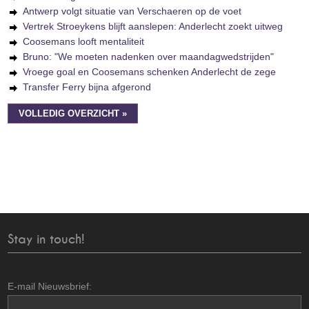
Antwerp volgt situatie van Verschaeren op de voet
Vertrek Stroeykens blijft aanslepen: Anderlecht zoekt uitweg
Coosemans looft mentaliteit
Bruno: "We moeten nadenken over maandagwedstrijden"
Vroege goal en Coosemans schenken Anderlecht de zege
Transfer Ferry bijna afgerond
VOLLEDIG OVERZICHT »
Stay in touch!
E-mail Nieuwsbrief: