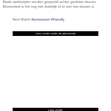
Beide wedstrijden worden gespeeld achter gesloten deuren.
Momenteel is het nog niet duidelijk of er een live-stream is.
Next Match
#preseason
#friendly
Lees verder onder de advertentie
Lees verder