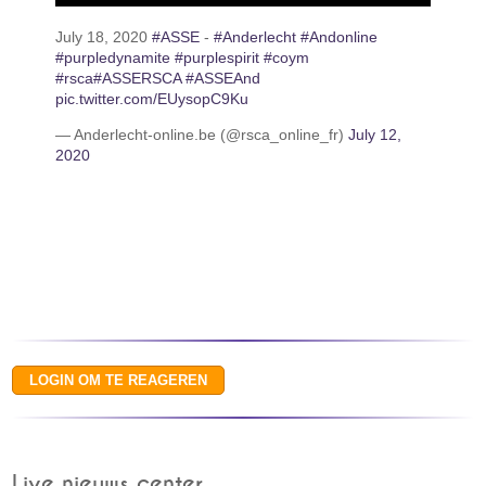
July 18, 2020
#ASSE
-
#Anderlecht
#Andonline
#purpledynamite
#purplespirit
#coym
#rsca
#ASSERSCA
#ASSEAnd
pic.twitter.com/EUysopC9Ku
— Anderlecht-online.be (@rsca_online_fr)
July 12,
2020
Live nieuws center