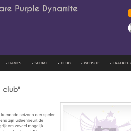
are Purple Dynamite
GAMES
SOCIAL
CLUB
WEBSITE
TAALKEU
 club"
 komende seizoen een speler
ns zijn uitleenbeurt de
grijk om zoveel mogelijk