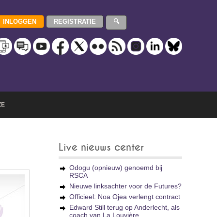
ZE
Live nieuws center
Odogu (opnieuw) genoemd bij
RSCA
Nieuwe linksachter voor de Futures?
Officieel: Noa Ojea verlengt contract
Edward Still terug op Anderlecht, als
coach van La Louvière