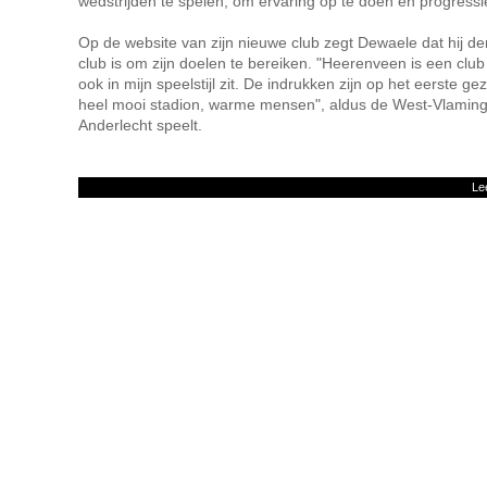
wedstrijden te spelen, om ervaring op te doen en progressie 
Op de website van zijn nieuwe club zegt Dewaele dat hij d
club is om zijn doelen te bereiken. "Heerenveen is een club 
ook in mijn speelstijl zit. De indrukken zijn op het eerste ge
heel mooi stadion, warme mensen", aldus de West-Vlaming,
Anderlecht speelt.
Le