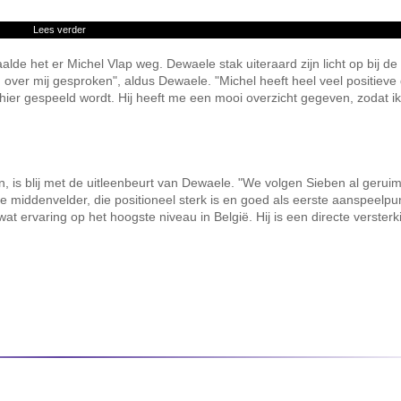
Lees verder
lde het er Michel Vlap weg. Dewaele stak uiteraard zijn licht op bij de
over mij gesproken", aldus Dewaele. "Michel heeft heel veel positieve
ier gespeeld wordt. Hij heeft me een mooi overzicht gegeven, zodat i
s blij met de uitleenbeurt van Dewaele. "We volgen Sieben al geruime 
le middenvelder, die positioneel sterk is en goed als eerste aanspeelpu
at ervaring op het hoogste niveau in België. Hij is een directe versterk