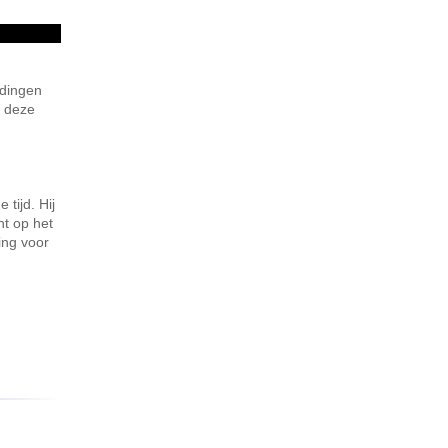
 dingen
k deze
tijd. Hij
nt op het
ing voor