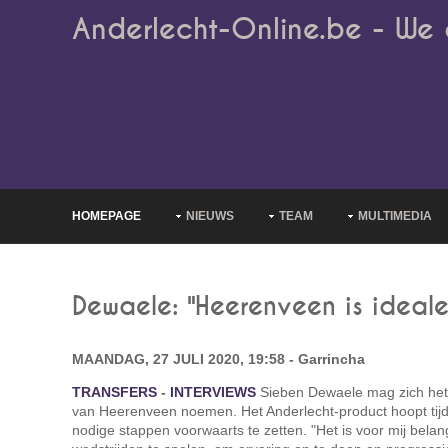
Anderlecht-Online.be - We 
HOMEPAGE
NIEUWS
TEAM
MULTIMEDIA
Dewaele: "Heerenveen is ideale
MAANDAG, 27 JULI 2020, 19:58 - Garrincha
TRANSFERS
-
INTERVIEWS
Sieben Dewaele mag zich het
van Heerenveen noemen. Het Anderlecht-product hoopt tijde
nodige stappen voorwaarts te zetten. "Het is voor mij belan