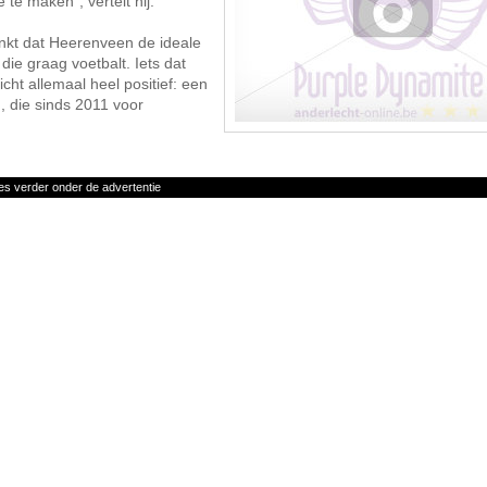
te maken", vertelt hij.
enkt dat Heerenveen de ideale
die graag voetbalt. Iets dat
zicht allemaal heel positief: een
 die sinds 2011 voor
es verder onder de advertentie