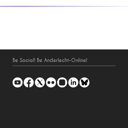
Be Social! Be Anderlecht-Online!