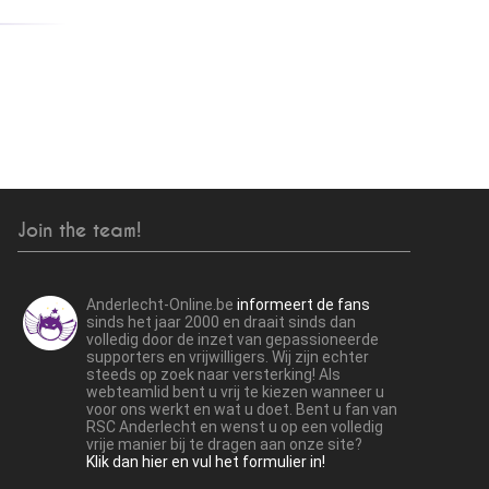
Join the team!
Anderlecht-Online.be
informeert de fans
sinds het jaar 2000 en draait sinds dan
volledig door de inzet van gepassioneerde
supporters en vrijwilligers. Wij zijn echter
steeds op zoek naar versterking! Als
webteamlid bent u vrij te kiezen wanneer u
voor ons werkt en wat u doet. Bent u fan van
RSC Anderlecht en wenst u op een volledig
vrije manier bij te dragen aan onze site?
Klik dan hier en vul het formulier in!