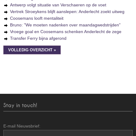
Antwerp volgt situatie van Verschaeren op de voet
Vertrek Stroeykens blijft aanslepen: Anderlecht zoekt uitweg
Coosemans looft mentaliteit
Bruno: "We moeten nadenken over maandagwedstrijden"
Vroege goal en Coosemans schenken Anderlecht de zege
Transfer Ferry bijna afgerond
VOLLEDIG OVERZICHT »
Stay in touch!
E-mail Nieuwsbrief: