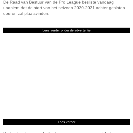
De Raad van Bestuur van de Pro League besliste vandaag
unaniem dat de start van het seizoen 2020-2021 achter gesloten
deuren zal plaatsvinden.
Lees verder onder de advertentie
Lees verder