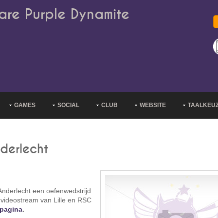
are Purple Dynamite
GAMES
SOCIAL
CLUB
WEBSITE
TAALKEU
nderlecht
nderlecht een oefenwedstrijd
n videostream van Lille en RSC
pagina
.