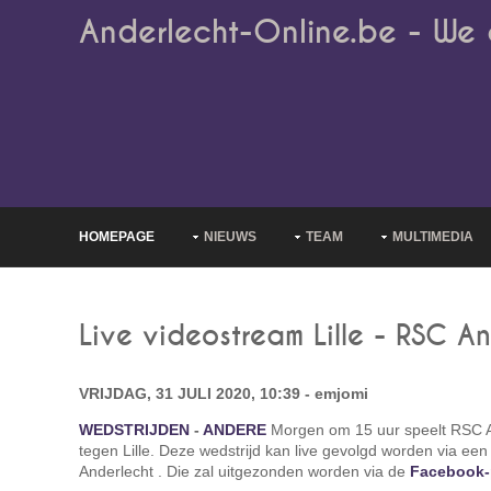
Anderlecht-Online.be - We 
HOMEPAGE
NIEUWS
TEAM
MULTIMEDIA
Live videostream Lille - RSC A
VRIJDAG, 31 JULI 2020, 10:39 - emjomi
WEDSTRIJDEN
-
ANDERE
Morgen om 15 uur speelt RSC A
tegen Lille. Deze wedstrijd kan live gevolgd worden via ee
Anderlecht . Die zal uitgezonden worden via de
Facebook-