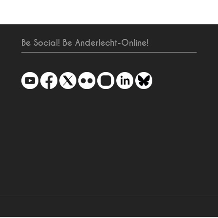
Be Social! Be Anderlecht-Online!