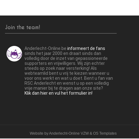
Join the team!
Anderlecht-Online.be
informeert de fans
sinds het jaar 2000 en draait sinds dan
volledig door de inzet van gepassioneerde
supporters en vrijwilligers. Wij zijn echter
steeds op zoek naar versterking! Als
webteamlid bent u vrij te kiezen wanneer u
voor ons werkt en wat u doet. Bent u fan van
RSC Anderlecht en wenst u op een volledig
vrije manier bij te dragen aan onze site?
Klik dan hier en vul het formulier in!
Website by
Anderlecht-Online VZW
&
OS Templates