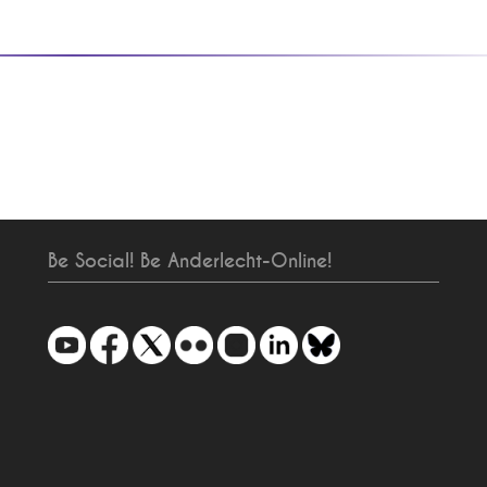
Be Social! Be Anderlecht-Online!