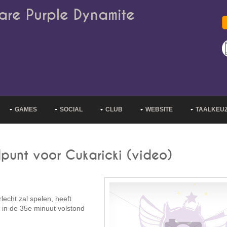
are Purple Dynamite
GAMES
SOCIAL
CLUB
WEBSITE
TAALKEU
punt voor Cukaricki (video)
lecht zal spelen, heeft
 in de 35e minuut volstond