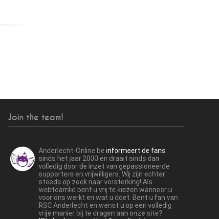
Join the team!
Anderlecht-Online.be
informeert de fans
sinds het jaar 2000 en draait sinds dan
volledig door de inzet van gepassioneerde
supporters en vrijwilligers. Wij zijn echter
steeds op zoek naar versterking! Als
webteamlid bent u vrij te kiezen wanneer u
voor ons werkt en wat u doet. Bent u fan van
RSC Anderlecht en wenst u op een volledig
vrije manier bij te dragen aan onze site?