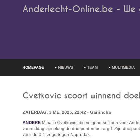
Anderlecht-Online.be - We 
HOMEPAGE
NIEUWS
TEAM
MULTIMEDIA
Cvetkovic scoort winnend doel
ZATERDAG, 3 MEI 2025, 22:42 - Garrincha
ANDERE
Mihajlo Cvetkovic, die volgend seizoen voor Ander
vanmiddag zijn ploeg de drie punten bezorgd. Zijn doelpunt
voor de 0-1-zege tegen Napredak.