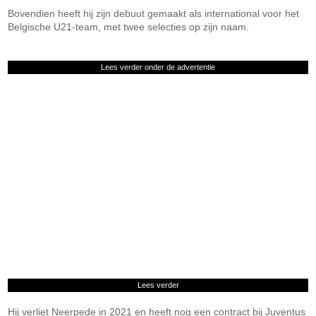
Bovendien heeft hij zijn debuut gemaakt als international voor het
Belgische U21-team, met twee selecties op zijn naam.
Lees verder onder de advertentie
Lees verder
Hij verliet Neerpede in 2021 en heeft nog een contract bij Juventus