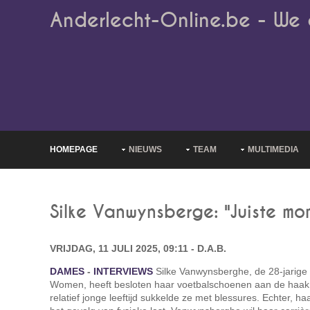
Anderlecht-Online.be - We 
HOMEPAGE
NIEUWS
TEAM
MULTIMEDIA
Silke Vanwynsberge: "Juiste mo
VRIJDAG, 11 JULI 2025, 09:11 - D.A.B.
DAMES
-
INTERVIEWS
Silke Vanwynsberghe, de 28-jarige
Women, heeft besloten haar voetbalschoenen aan de haak
relatief jonge leeftijd sukkelde ze met blessures. Echter, h