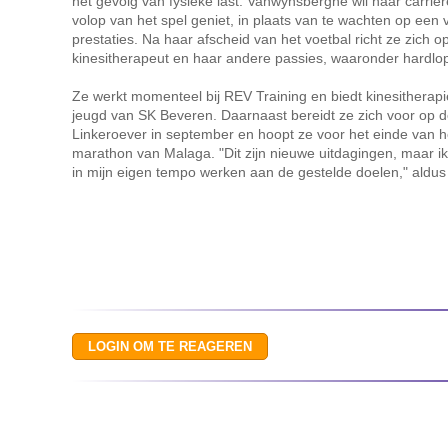
het gevolg van fysieke last. Vanwynsberghe wil haar carrièr
volop van het spel geniet, in plaats van te wachten op een
prestaties. Na haar afscheid van het voetbal richt ze zich 
kinesitherapeut en haar andere passies, waaronder hardlo
Ze werkt momenteel bij REV Training en biedt kinesitherapi
jeugd van SK Beveren. Daarnaast bereidt ze zich voor op 
Linkeroever in september en hoopt ze voor het einde van h
marathon van Malaga. "Dit zijn nieuwe uitdagingen, maar i
in mijn eigen tempo werken aan de gestelde doelen," aldu