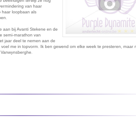
e beëindigen terwijl ze nog
 vermindering van haar
op haar loopbaan als
pen.
e aan bij Avanti Stekene en de
de semi-marathon van
et jaar deel te nemen aan de
k voel me in topvorm. Ik ben gewend om elke week te presteren, maar n
s Vanwynsberghe.