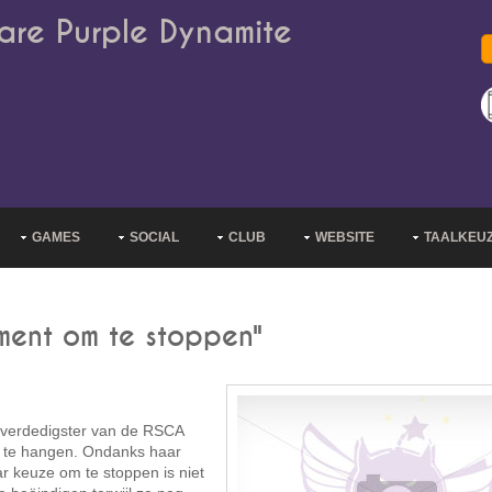
are Purple Dynamite
GAMES
SOCIAL
CLUB
WEBSITE
TAALKEU
ment om te stoppen"
 verdedigster van de RSCA
 te hangen. Ondanks haar
aar keuze om te stoppen is niet