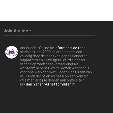
Join the team!
Anderlecht-Online.be
informeert de fans
sinds het jaar 2000 en draait sinds dan
volledig door de inzet van gepassioneerde
supporters en vrijwilligers. Wij zijn echter
steeds op zoek naar versterking! Als
webteamlid bent u vrij te kiezen wanneer u
voor ons werkt en wat u doet. Bent u fan van
RSC Anderlecht en wenst u op een volledig
vrije manier bij te dragen aan onze site?
Klik dan hier en vul het formulier in!