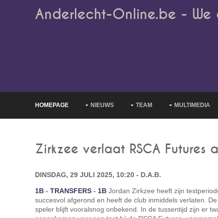
Anderlecht-Online.be - We 
HOMEPAGE
NIEUWS
TEAM
MULTIMEDIA
Zirkzee verlaat RSCA Futures a
DINSDAG, 29 JULI 2025, 10:20 - D.A.B.
1B
-
TRANSFERS
-
1B
Jordan Zirkzee heeft zijn testperiod
succesvol afgerond en heeft de club inmiddels verlaten. D
speler blijft vooralsnog onbekend. In de tussentijd zijn er t