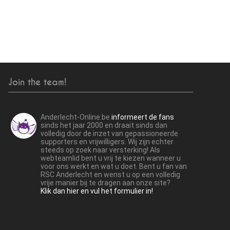
Join the team!
Anderlecht-Online.be
informeert de fans
sinds het jaar 2000 en draait sinds dan
volledig door de inzet van gepassioneerde
supporters en vrijwilligers. Wij zijn echter
steeds op zoek naar versterking! Als
webteamlid bent u vrij te kiezen wanneer u
voor ons werkt en wat u doet. Bent u fan van
RSC Anderlecht en wenst u op een volledig
vrije manier bij te dragen aan onze site?
Klik dan hier en vul het formulier in!