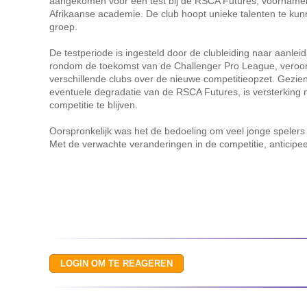
aangekomen voor een test bij de RSCA Futures, voornameli
Afrikaanse academie. De club hoopt unieke talenten te ku
groep.
De testperiode is ingesteld door de clubleiding naar aanlei
rondom de toekomst van de Challenger Pro League, veroor
verschillende clubs over de nieuwe competitieopzet. Gezie
eventuele degradatie van de RSCA Futures, is versterking 
competitie te blijven.
Oorspronkelijk was het de bedoeling om veel jonge spelers
Met de verwachte veranderingen in de competitie, anticipe