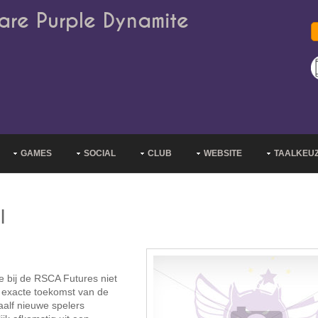
are Purple Dynamite
GAMES
SOCIAL
CLUB
WEBSITE
TAALKEU
l
e bij de RSCA Futures niet
e exacte toekomst van de
waalf nieuwe spelers