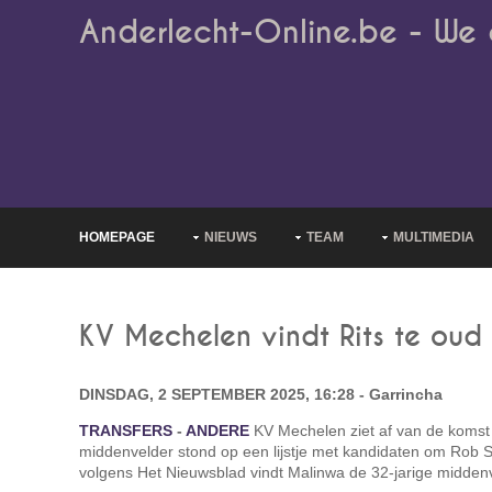
Anderlecht-Online.be - We 
HOMEPAGE
NIEUWS
TEAM
MULTIMEDIA
KV Mechelen vindt Rits te oud
DINSDAG, 2 SEPTEMBER 2025, 16:28 - Garrincha
TRANSFERS
-
ANDERE
KV Mechelen ziet af van de komst
middenvelder stond op een lijstje met kandidaten om Rob 
volgens Het Nieuwsblad vindt Malinwa de 32-jarige middenv