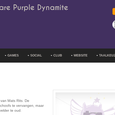
are Purple Dynamite
GAMES
SOCIAL
CLUB
WEBSITE
TAALKEU
 van Mats Rits. De
Schoofs te vervangen, maar
elder te oud.