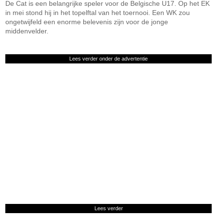
De Cat is een belangrijke speler voor de Belgische U17. Op het EK
in mei stond hij in het topelftal van het toernooi. Een WK zou
ongetwijfeld een enorme belevenis zijn voor de jonge
middenvelder.
Lees verder onder de advertentie
Lees verder