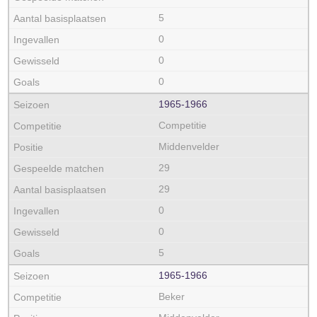
5
0
0
0
1965‑1966
Competitie
Middenvelder
29
29
0
0
5
1965‑1966
Beker