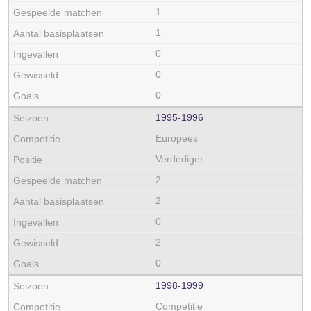
1
1
0
0
0
1995‑1996
Europees
Verdediger
2
2
0
2
0
1998‑1999
Competitie