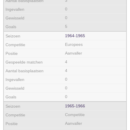
3
0
0
5
1964‑1965
Europees
Aanvaller
4
4
0
0
0
1965‑1966
Competitie
Aanvaller