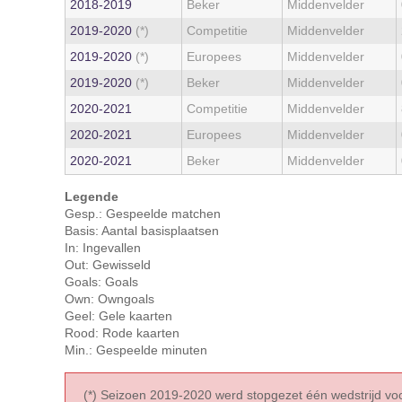
2018‑2019
Beker
Middenvelder
2019‑2020
(*)
Competitie
Middenvelder
2019‑2020
(*)
Europees
Middenvelder
2019‑2020
(*)
Beker
Middenvelder
2020‑2021
Competitie
Middenvelder
2020‑2021
Europees
Middenvelder
2020‑2021
Beker
Middenvelder
Legende
Gesp.: Gespeelde matchen
Basis: Aantal basisplaatsen
In: Ingevallen
Out: Gewisseld
Goals: Goals
Own: Owngoals
Geel: Gele kaarten
Rood: Rode kaarten
Min.: Gespeelde minuten
(*) Seizoen 2019-2020 werd stopgezet één wedstrijd voo