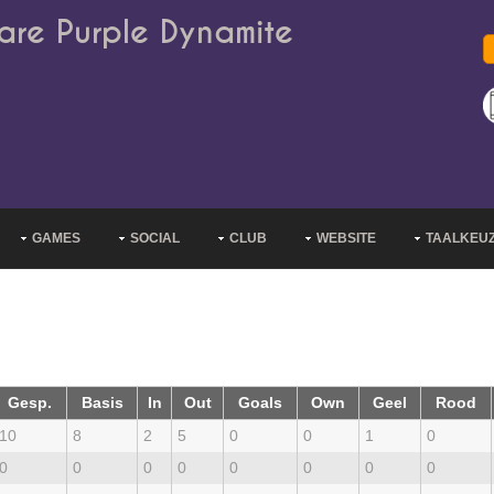
are Purple Dynamite
GAMES
SOCIAL
CLUB
WEBSITE
TAALKEU
Gesp.
Basis
In
Out
Goals
Own
Geel
Rood
10
8
2
5
0
0
1
0
0
0
0
0
0
0
0
0