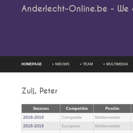
Anderlecht-Online.be - We 
HOMEPAGE
NIEUWS
TEAM
MULTIMEDIA
Zulj, Peter
Seizoen
Competitie
Positie
2018‑2019
Competitie
Middenvelder
2018‑2019
Europees
Middenvelder