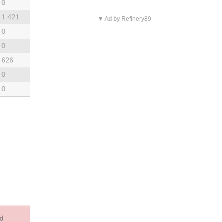
0
1.421
▼ Ad by Refinery89
0
0
626
0
0
rd