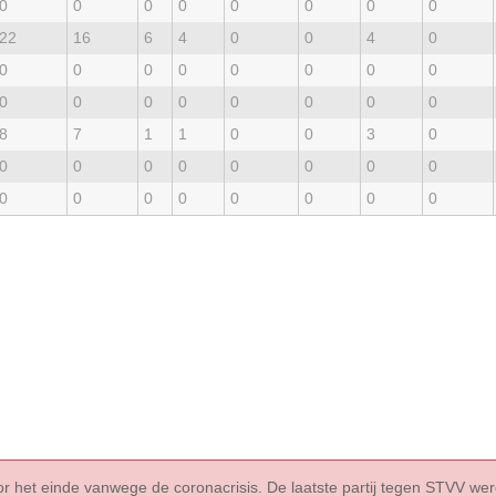
0
0
0
0
0
0
0
0
22
16
6
4
0
0
4
0
0
0
0
0
0
0
0
0
0
0
0
0
0
0
0
0
8
7
1
1
0
0
3
0
0
0
0
0
0
0
0
0
0
0
0
0
0
0
0
0
r het einde vanwege de coronacrisis. De laatste partij tegen STVV we