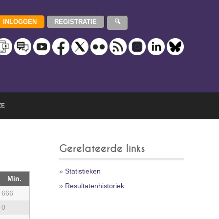
ZE
Gerelateerde links
»
Statistieken
Min.
»
Resultatenhistoriek
666
0