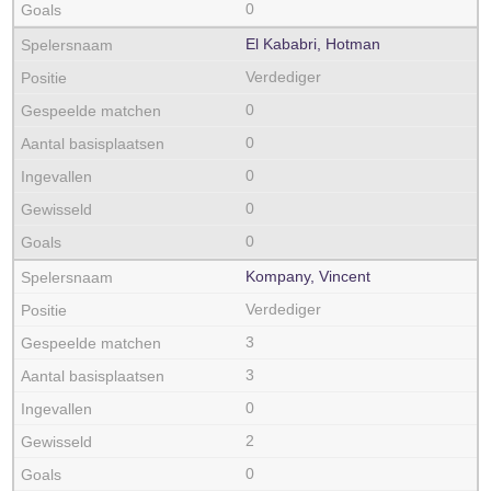
0
El Kababri, Hotman
Verdediger
0
0
0
0
0
Kompany, Vincent
Verdediger
3
3
0
2
0