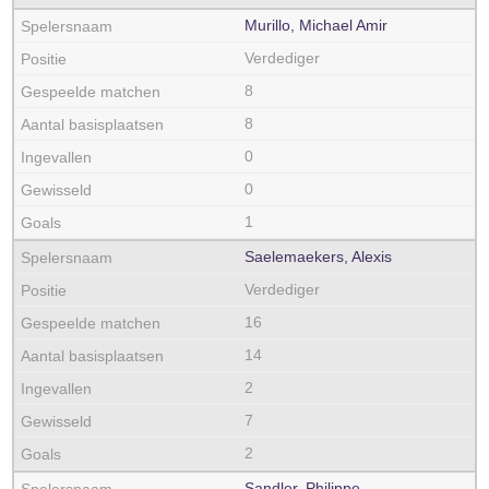
Murillo, Michael Amir
Verdediger
8
8
0
0
1
Saelemaekers, Alexis
Verdediger
16
14
2
7
2
Sandler, Philippe