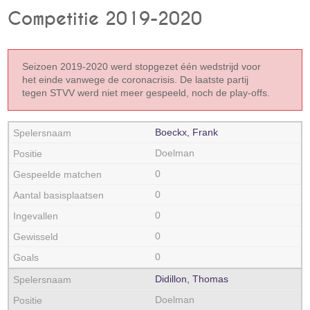
Competitie 2019-2020
Seizoen 2019-2020 werd stopgezet één wedstrijd voor
het einde vanwege de coronacrisis. De laatste partij
tegen STVV werd niet meer gespeeld, noch de play-offs.
Boeckx, Frank
Doelman
0
0
0
0
0
Didillon, Thomas
Doelman