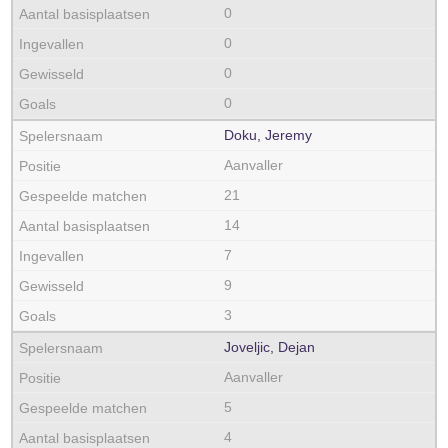
0
0
0
0
Doku, Jeremy
Aanvaller
21
14
7
9
3
Joveljic, Dejan
Aanvaller
5
4