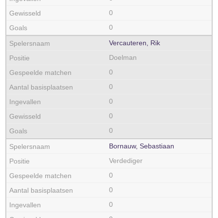
0
0
Vercauteren, Rik
Doelman
0
0
0
0
0
Bornauw, Sebastiaan
Verdediger
0
0
0