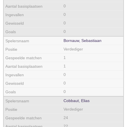
0
0
0
0
Bornauw, Sebastiaan
Verdediger
1
1
0
0
0
Cobbaut, Elias
Verdediger
24
22