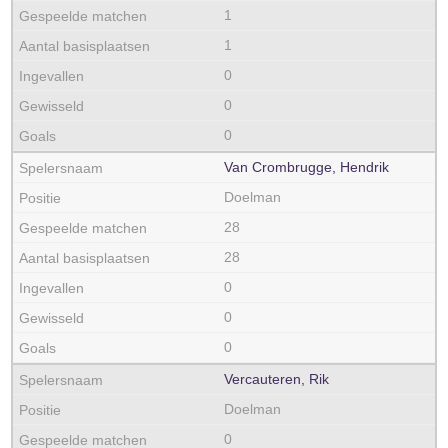
1
1
0
0
0
Van Crombrugge, Hendrik
Doelman
28
28
0
0
0
Vercauteren, Rik
Doelman
0