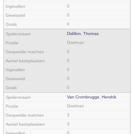
0
0
0
Didillon, Thomas
Doelman
0
0
0
0
0
Van Crombrugge, Hendrik
Doelman
3
3
0