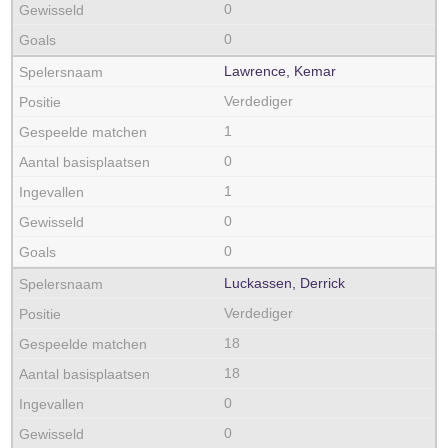
0
0
Lawrence, Kemar
Verdediger
1
0
1
0
0
Luckassen, Derrick
Verdediger
18
18
0
0