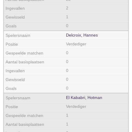
2
1
0
Delcroix, Hannes
Verdediger
0
0
0
0
0
El Kababri, Hotman
Verdediger
1
1