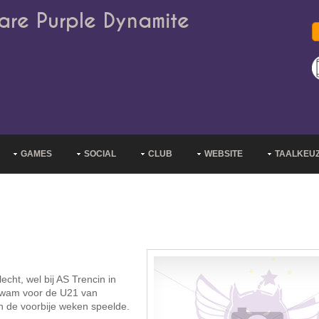
are Purple Dynamite
GAMES
SOCIAL
CLUB
WEBSITE
TAALKEU
ht, wel bij AS Trencin in
itkwam voor de U21 van
in de voorbije weken speelde.