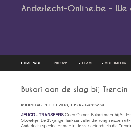
Anderlecht-Online.be - We 
HOMEPAGE
NIEUWS
TEAM
MULTIMEDIA
Bukari aan de slag bij Trencin
MAANDAG, 9 JULI 2018, 10:24 - Garrincha
JEUGD
-
TRANSFERS
Geen Osman Bukari meer bij Anderlec
Slowakije. De 19-jarige flankaanvaller die vorig seizoen u
Anderlecht speelde er mee in de vier oefenduels die Trenc