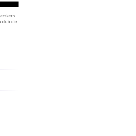
elerskern
 club die