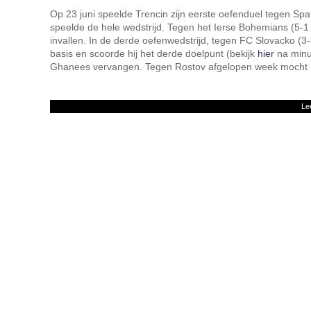
Op 23 juni speelde Trencin zijn eerste oefenduel tegen Spar
speelde de hele wedstrijd. Tegen het Ierse Bohemians (5-1 v
invallen. In de derde oefenwedstrijd, tegen FC Slovacko (3-
basis en scoorde hij het derde doelpunt (bekijk
hier
na minu
Ghanees vervangen. Tegen Rostov afgelopen week mocht hi
Le