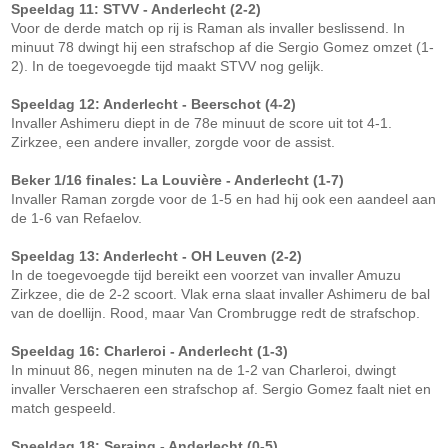
Speeldag 11: STVV - Anderlecht (2-2)
Voor de derde match op rij is Raman als invaller beslissend. In
minuut 78 dwingt hij een strafschop af die Sergio Gomez omzet (1-
2). In de toegevoegde tijd maakt STVV nog gelijk.
Speeldag 12: Anderlecht - Beerschot (4-2)
Invaller Ashimeru diept in de 78e minuut de score uit tot 4-1.
Zirkzee, een andere invaller, zorgde voor de assist.
Beker 1/16 finales: La Louvière - Anderlecht (1-7)
Invaller Raman zorgde voor de 1-5 en had hij ook een aandeel aan
de 1-6 van Refaelov.
Speeldag 13: Anderlecht - OH Leuven (2-2)
In de toegevoegde tijd bereikt een voorzet van invaller Amuzu
Zirkzee, die de 2-2 scoort. Vlak erna slaat invaller Ashimeru de bal
van de doellijn. Rood, maar Van Crombrugge redt de strafschop.
Speeldag 16: Charleroi - Anderlecht (1-3)
In minuut 86, negen minuten na de 1-2 van Charleroi, dwingt
invaller Verschaeren een strafschop af. Sergio Gomez faalt niet en
match gespeeld.
Speeldag 18: Seraing - Anderlecht (0-5)