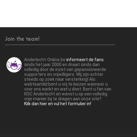
Join the team!
Anderlecht-Online.be
informeert de fans
sinds het jaar 2000 en draait sinds dan
volledig door de inzet van gepassioneerde
supporters en vrijwilligers. Wij zijn echter
steeds op zoek naar versterking! Als
webteamlid bent u vrij te kiezen wanneer u
voor ons werkt en wat u doet. Bent u fan van
RSC Anderlecht en wenst u op een volledig
vrije manier bij te dragen aan onze site?
Klik dan hier en vul het formulier in!