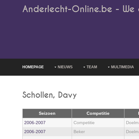
Anderlecht-Online.be - We 
HOMEPAGE
NIEUWS
TEAM
MULTIMEDIA
Schollen, Davy
Seizoen
Competitie
2006‑2007
Competitie
Doelm
2006‑2007
Beker
Doelm