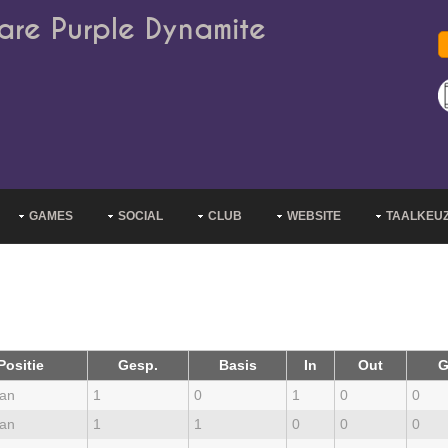
are Purple Dynamite
GAMES
SOCIAL
CLUB
WEBSITE
TAALKEU
Positie
Gesp.
Basis
In
Out
G
an
1
0
1
0
0
an
1
1
0
0
0