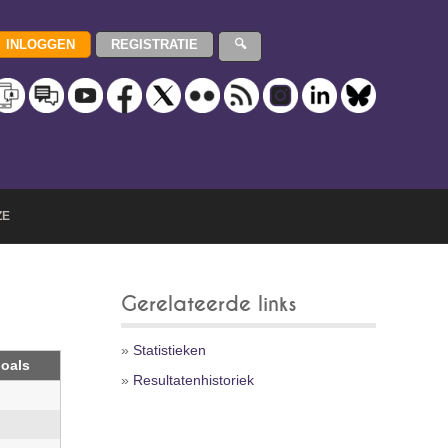
ZE
Gerelateerde links
»
Statistieken
oals
»
Resultatenhistoriek