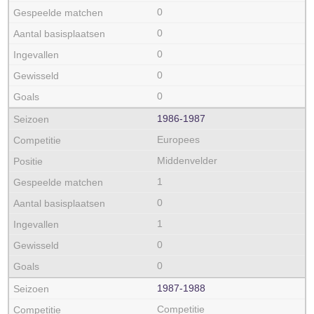
0
0
0
0
0
1986‑1987
Europees
Middenvelder
1
0
1
0
0
1987‑1988
Competitie