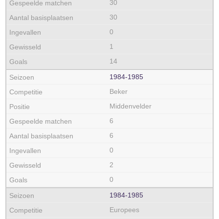
30
30
0
1
14
1984‑1985
Beker
Middenvelder
6
6
0
2
0
1984‑1985
Europees