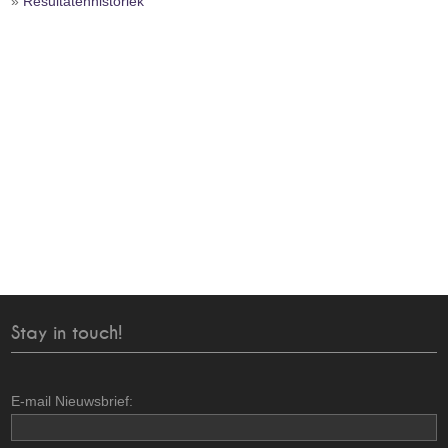
»
Resultatenhistoriek
Stay in touch!
E-mail Nieuwsbrief: