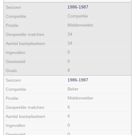
1986‑1987
Competitie
Middenvelder
34
34
0
0
8
1986‑1987
Beker
Middenvelder
6
6
0
0