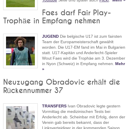
Youtube
Seite und später auch
Flickr
.
Mehr »
Faes darf Fair Play-
Trophäe in Empfang nehmen
JUGEND
Die belgische U17 ist zum fairsten
Team der Europameisterschaft gewählt
worden. Die U17-EM fand im Mai in Bulgarien
statt. U17-Kapitän und Anderlecht-Spieler
Wout Faes wird die Trophäe am 3. Dezember
in Nyon (Schweiz) in Empfang nehmen.
Mehr
»
Neuzugang Obradovic erhält die
Rückennummer 37
TRANSFERS
Ivan Obradovic legte gestern
Vormittag die medizinischen Tests bei
Anderlecht ab. Scheinbar mit Erfolg, denn der
Verein gab bereits bekannt, dass der
Linksverteidiger in der kommenden Saison