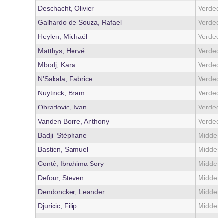
Deschacht, Olivier
Verde
Galhardo de Souza, Rafael
Verde
Heylen, Michaël
Verde
Matthys, Hervé
Verde
Mbodj, Kara
Verde
N'Sakala, Fabrice
Verde
Nuytinck, Bram
Verde
Obradovic, Ivan
Verde
Vanden Borre, Anthony
Verde
Badji, Stéphane
Midde
Bastien, Samuel
Midde
Conté, Ibrahima Sory
Midde
Defour, Steven
Midde
Dendoncker, Leander
Midde
Djuricic, Filip
Midde