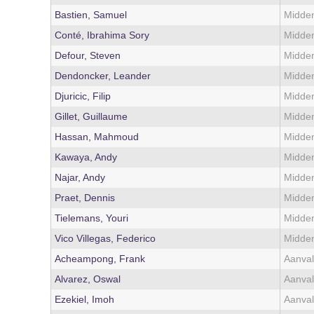
Bastien, Samuel
Midden
Conté, Ibrahima Sory
Midden
Defour, Steven
Midden
Dendoncker, Leander
Midden
Djuricic, Filip
Midden
Gillet, Guillaume
Midden
Hassan, Mahmoud
Midden
Kawaya, Andy
Midden
Najar, Andy
Midden
Praet, Dennis
Midden
Tielemans, Youri
Midden
Vico Villegas, Federico
Midden
Acheampong, Frank
Aanval
Alvarez, Oswal
Aanval
Ezekiel, Imoh
Aanval