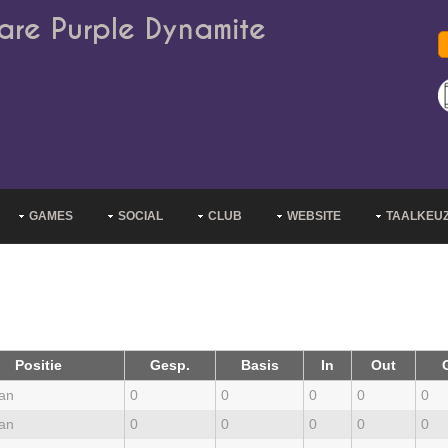
are Purple Dynamite
GAMES
SOCIAL
CLUB
WEBSITE
TAALKEU
Positie
Gesp.
Basis
In
Out
an
0
0
0
0
0
an
0
0
0
0
0