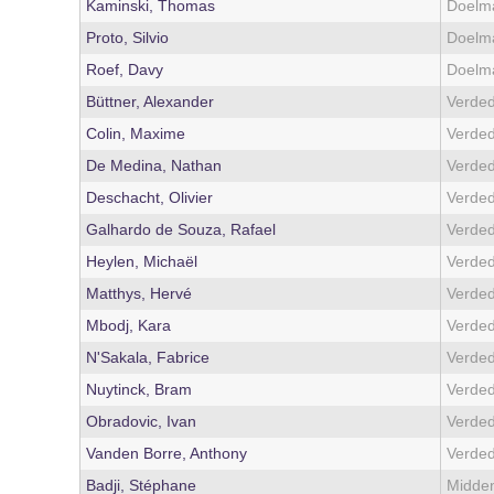
Kaminski, Thomas
Doelm
Proto, Silvio
Doelm
Roef, Davy
Doelm
Büttner, Alexander
Verded
Colin, Maxime
Verded
De Medina, Nathan
Verded
Deschacht, Olivier
Verded
Galhardo de Souza, Rafael
Verded
Heylen, Michaël
Verded
Matthys, Hervé
Verded
Mbodj, Kara
Verded
N'Sakala, Fabrice
Verded
Nuytinck, Bram
Verded
Obradovic, Ivan
Verded
Vanden Borre, Anthony
Verded
Badji, Stéphane
Midden