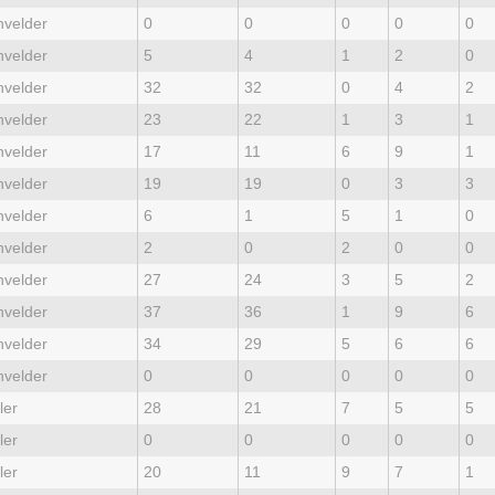
velder
0
0
0
0
0
velder
5
4
1
2
0
velder
32
32
0
4
2
velder
23
22
1
3
1
velder
17
11
6
9
1
velder
19
19
0
3
3
velder
6
1
5
1
0
velder
2
0
2
0
0
velder
27
24
3
5
2
velder
37
36
1
9
6
velder
34
29
5
6
6
velder
0
0
0
0
0
ler
28
21
7
5
5
ler
0
0
0
0
0
ler
20
11
9
7
1