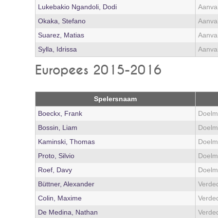
Lukebakio Ngandoli, Dodi
Aanval
Okaka, Stefano
Aanval
Suarez, Matias
Aanval
Sylla, Idrissa
Aanval
Europees 2015-2016
Spelersnaam
Boeckx, Frank
Doelm
Bossin, Liam
Doelm
Kaminski, Thomas
Doelm
Proto, Silvio
Doelm
Roef, Davy
Doelm
Büttner, Alexander
Verde
Colin, Maxime
Verde
De Medina, Nathan
Verde