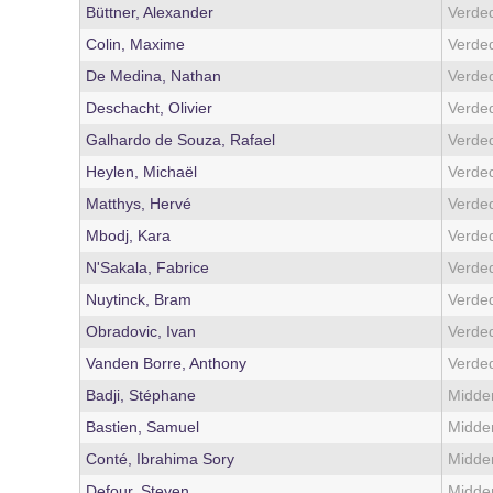
Büttner, Alexander
Verde
Colin, Maxime
Verde
De Medina, Nathan
Verde
Deschacht, Olivier
Verde
Galhardo de Souza, Rafael
Verde
Heylen, Michaël
Verde
Matthys, Hervé
Verde
Mbodj, Kara
Verde
N'Sakala, Fabrice
Verde
Nuytinck, Bram
Verde
Obradovic, Ivan
Verde
Vanden Borre, Anthony
Verde
Badji, Stéphane
Midde
Bastien, Samuel
Midde
Conté, Ibrahima Sory
Midde
Defour, Steven
Midde