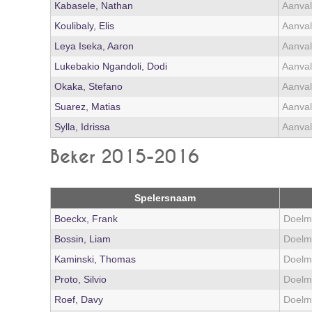
Kabasele, Nathan
Aanval
Koulibaly, Elis
Aanval
Leya Iseka, Aaron
Aanval
Lukebakio Ngandoli, Dodi
Aanval
Okaka, Stefano
Aanval
Suarez, Matias
Aanval
Sylla, Idrissa
Aanval
Beker 2015-2016
Spelersnaam
Boeckx, Frank
Doelm
Bossin, Liam
Doelm
Kaminski, Thomas
Doelm
Proto, Silvio
Doelm
Roef, Davy
Doelm