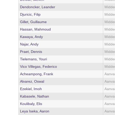
Dendoncker, Leander
Midde
Djuricic, Filip
Midde
Gillet, Guillaume
Midde
Hassan, Mahmoud
Midde
Kawaya, Andy
Midde
Najar, Andy
Midde
Praet, Dennis
Midde
Tielemans, Youri
Midde
Vico Villegas, Federico
Midde
Acheampong, Frank
Aanval
Alvarez, Oswal
Aanval
Ezekiel, Imoh
Aanval
Kabasele, Nathan
Aanval
Koulibaly, Elis
Aanval
Leya Iseka, Aaron
Aanval