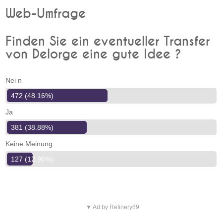
Web-Umfrage
Finden Sie ein eventueller Transfer
von Delorge eine gute Idee ?
Nei n
472 (48.16%)
Ja
381 (38.88%)
Keine Meinung
127 (12.96%)
▼ Ad by Refinery89