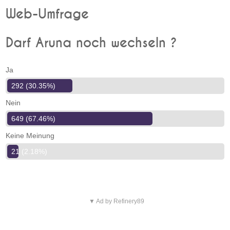
Web-Umfrage
Darf Aruna noch wechseln ?
Ja
292 (30.35%)
Nein
649 (67.46%)
Keine Meinung
21 (2.18%)
▼ Ad by Refinery89