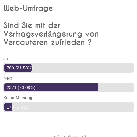
Web-Umfrage
Sind Sie mit der
Vertragsverlängerung von
Vercauteren zufrieden ?
Ja
700 (21.58%)
Nein
2371 (73.09%)
Keine Meinung
173 (5.33%)
▼ Ad by Refinery89