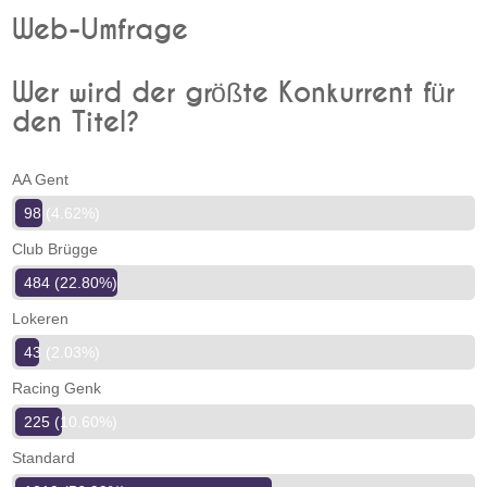
Web-Umfrage
Wer wird der größte Konkurrent für
den Titel?
AA Gent
98 (4.62%)
Club Brügge
484 (22.80%)
Lokeren
43 (2.03%)
Racing Genk
225 (10.60%)
Standard