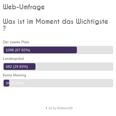
Web-Umfrage
Was ist im Moment das Wichtigste
?
Der zweite Platz
1096 (67.82%)
Landespokal
482 (29.83%)
Keine Meining
38 (2.35%)
▼ Ad by Refinery89