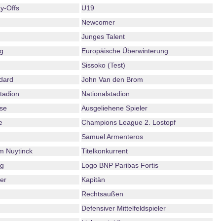
y-Offs
U19
Newcomer
Junges Talent
g
Europäische Überwinterung
Sissoko (Test)
dard
John Van den Brom
tadion
Nationalstadion
se
Ausgeliehene Spieler
e
Champions League 2. Lostopf
Samuel Armenteros
m Nuytinck
Titelkonkurrent
ng
Logo BNP Paribas Fortis
er
Kapitän
Rechtsaußen
Defensiver Mittelfeldspieler