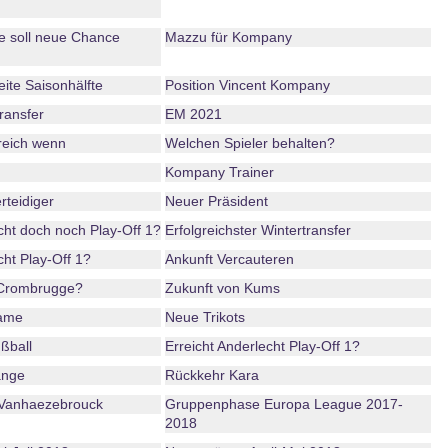
e soll neue Chance
Mazzu für Kompany
ite Saisonhälfte
Position Vincent Kompany
ransfer
EM 2021
greich wenn
Welchen Spieler behalten?
Kompany Trainer
rteidiger
Neuer Präsident
cht doch noch Play-Off 1?
Erfolgreichster Wintertransfer
cht Play-Off 1?
Ankunft Vercauteren
 Crombrugge?
Zukunft von Kums
name
Neue Trikots
ßball
Erreicht Anderlecht Play-Off 1?
änge
Rückkehr Kara
 Vanhaezebrouck
Gruppenphase Europa League 2017-
2018