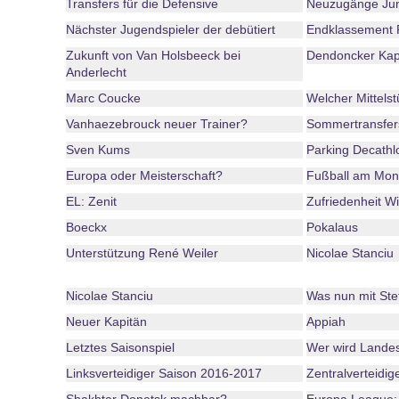
Transfers für die Defensive
Neuzugänge Juni
Nächster Jugendspieler der debütiert
Endklassement P
Zukunft von Van Holsbeeck bei
Dendoncker Kap
Anderlecht
Marc Coucke
Welcher Mittels
Vanhaezebrouck neuer Trainer?
Sommertransfer
Sven Kums
Parking Decathl
Europa oder Meisterschaft?
Fußball am Mon
EL: Zenit
Zufriedenheit W
Boeckx
Pokalaus
Unterstützung René Weiler
Nicolae Stanciu
Nicolae Stanciu
Was nun mit St
Neuer Kapitän
Appiah
Letztes Saisonspiel
Wer wird Lande
Linksverteidiger Saison 2016-2017
Zentralverteidig