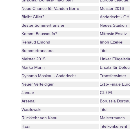
Shakhtar Donetsk machbar?
Europa League:
Neue Chance für Vanden Borre
Meister 2016
Bleibt Gillet?
Anderlecht - O
Bester Sommertransfer
Neues Stadion
Kommt Boussoufa?
Mitrovic Ersatz
Renaud Emond
Imoh Ezekiel
Sommertransfers
Titel
Meister 2015
Linker Flügelst
Marko Marin
Ersatz für Defou
Dynamo Moskau - Anderlecht
Transferwinter
Neuer Verteidiger
1/16-Finale Eur
Januar
CL / EL
Arsenal
Borussia Dortm
Wasilewski
Titel
Rückkehr von Kanu
Meistermatch
Hasi
Titelkonkurrent