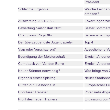
Präsident
Schlechte Ergebnis
Welche Leihgab
erhalten?
Auswertung 2021-2022
Erwartungen zwe
Bewertung Saisonstart 2021
Bester Sommert
Champions' Play-Offs
Saison ist erfol
Der überzeugendste Jugendspieler
Top 4
Vlap oder Verschaeren?
Ausgeliehene Ve
Beendigung der Meisterschaft
Erreicht Anderle
Comeback von Vanden Borre
Erreicht Anderle
Neuer Stürmer notwendig?
Was bringt Van
Ergebnis erster Spieltag
Neuer Stadion
Rutten out, Belhocine in
Europäischer Fu
Prioritärer Transfer
Potenzielle Abg
Profil des neuen Trainers
Entlassung von