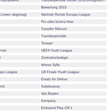
 Olympiakos
Transferperiode Winter 2016 erfolgreich?
Bewertung 2015
H Löwen abgesagt
Nächste Runde Europa League
Pro oder kontra Hasi
Transfer Mitrovic
Transferpriorität
Torwart
ürmer
UEFA Youth League
r
Zentralverteidiger
Idrissa Sylla
opa League
1/8 Finale Youth League
Ersatz für Defour
und
Galatasaray
Van Buyten
Kompany
Endstand Play-Off 1