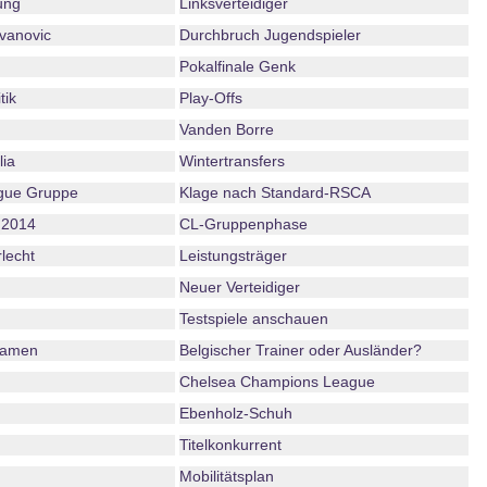
ung
Linksverteidiger
ovanovic
Durchbruch Jugendspieler
Pokalfinale Genk
tik
Play-Offs
Vanden Borre
lia
Wintertransfers
gue Gruppe
Klage nach Standard-RSCA
 2014
CL-Gruppenphase
lecht
Leistungsträger
Neuer Verteidiger
Testspiele anschauen
namen
Belgischer Trainer oder Ausländer?
Chelsea Champions League
Ebenholz-Schuh
Titelkonkurrent
Mobilitätsplan