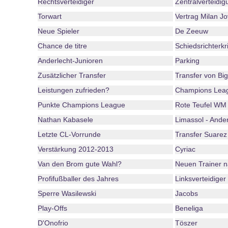
Rechtsverteidiger
Zentralverteidig
Torwart
Vertrag Milan J
Neue Spieler
De Zeeuw
Chance de titre
Schiedsrichterkri
Anderlecht-Junioren
Parking
Zusätzlicher Transfer
Transfer von Big
Leistungen zufrieden?
Champions Lea
Punkte Champions League
Rote Teufel WM
Nathan Kabasele
Limassol - Ander
Letzte CL-Vorrunde
Transfer Suarez
Verstärkung 2012-2013
Cyriac
Van den Brom gute Wahl?
Neuen Trainer 
Profifußballer des Jahres
Linksverteidiger
Sperre Wasilewski
Jacobs
Play-Offs
Beneliga
D'Onofrio
Töszer