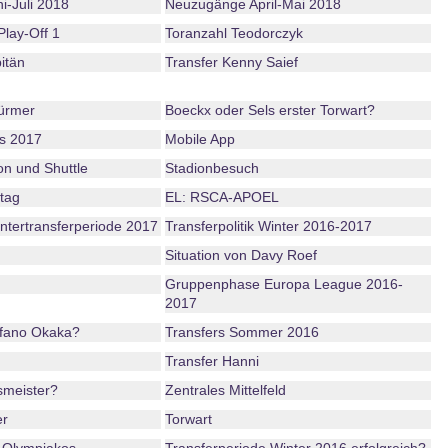
-Juli 2018
Neuzugänge April-Mai 2018
lay-Off 1
Toranzahl Teodorczyk
itän
Transfer Kenny Saief
türmer
Boeckx oder Sels erster Torwart?
s 2017
Mobile App
on und Shuttle
Stadionbesuch
tag
EL: RSCA-APOEL
intertransferperiode 2017
Transferpolitik Winter 2016-2017
Situation von Davy Roef
Gruppenphase Europa League 2016-
2017
efano Okaka?
Transfers Sommer 2016
Transfer Hanni
smeister?
Zentrales Mittelfeld
er
Torwart