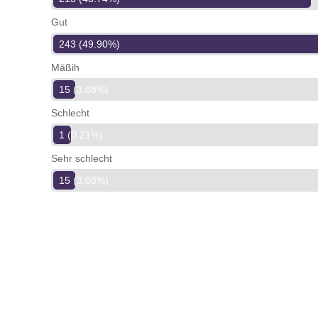
Gut
243 (49.90%)
Mäßih
15 (3.08%)
Schlecht
1 (0.21%)
Sehr schlecht
15 (3.08%)