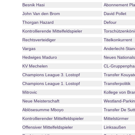
Besnik Hasi
Abonnement Pla
John Van den Brom
David Pollet
Thorgan Hazard
Defour
Kontrollierende Mittelfeldspieler
Torschützenköni
Rechtsverteidiger
Titelkonkurrent
Vargas
Anderlecht-Stan
Hedwiges Maduro
Neues Nationals
KV Mechelen
CL-Gruppenpha
Champions League 3. Lostopf
Transfer Kouyat
Champions League 1. Lostopf
Transferpolitik
Mitrovic
Kollege von Bra
Neue Meisterschaft
Westland-Parki
Ablösesumme Mboyo
Transfer De Sutt
Kontrollierender Mittelfeldspieler
Mittelstürmer
Offensiver Mittelfeldspieler
Linksaußen