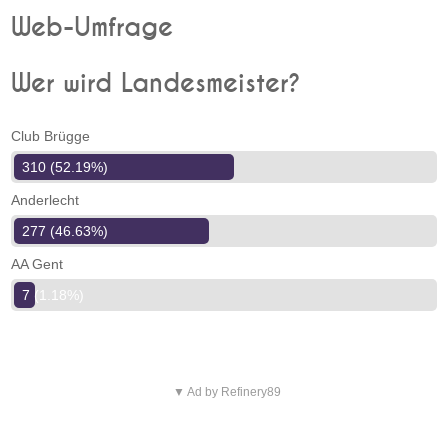
Web-Umfrage
Wer wird Landesmeister?
Club Brügge
310 (52.19%)
Anderlecht
277 (46.63%)
AA Gent
7 (1.18%)
▼ Ad by Refinery89