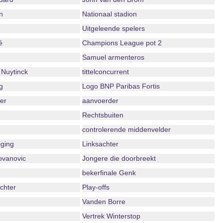
n
Nationaal stadion
Uitgeleende spelers
é
Champions League pot 2
Samuel armenteros
Nuytinck
tittelconcurrent
g
Logo BNP Paribas Fortis
er
aanvoerder
Rechtsbuiten
controlerende middenvelder
iging
Linksachter
ovanovic
Jongere die doorbreekt
bekerfinale Genk
echter
Play-offs
Vanden Borre
Vertrek Winterstop