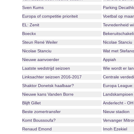
Sven Kums
Parking Decathlo
Europa of competitie prioriteit
Voetbal op maa
EL: Zenit
Tevredenheid wi
Boeckx
Bekeruitschakel
Steun René Weiler
Nicolae Stanciu
Nicolae Stanciu
Wat met Stefan
Nieuwe aanvoerder
Appiah
Laatste wedstrijd seizoen
Wie wordt er la
Linksachter seizoen 2016-2017
Centrale verded
Shaktor Donetsk haalbaar?
Europa League:
Nieuwe kans Vanden Borre
Landskampioen
Blijft Gillet
Anderlecht - OH
Beste zomertransfer
Nieuw stadion
Komt Boussoufa?
Vervanger Mitro
Renaud Emond
Imoh Ezekiel