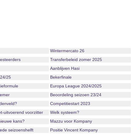
Wintermercato 26
vesteerders
Transferbeleid zomer 2025
Aanblijven Hasi
 24/25
Bekerfinale
ieformule
Europa League 2024/2025
iemer
Beoordeling seizoen 23/24
ddenveld?
Competitiestart 2023
-uitvoerend voorzitter
Welk systeem?
nieuwe kans?
Mazzu voor Kompany
ede seizoenshelft
Positie Vincent Kompany