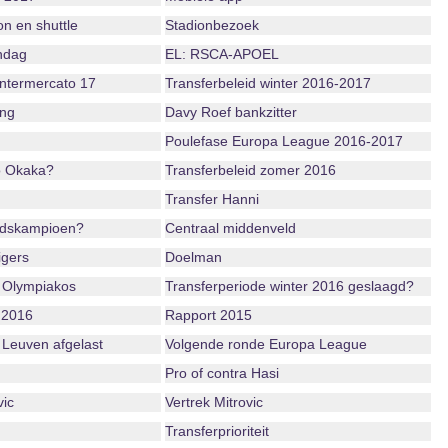
n en shuttle
Stadionbezoek
ndag
EL: RSCA-APOEL
ntermercato 17
Transferbeleid winter 2016-2017
ing
Davy Roef bankzitter
Poulefase Europa League 2016-2017
o Okaka?
Transferbeleid zomer 2016
Transfer Hanni
ndskampioen?
Centraal middenveld
igers
Doelman
 Olympiakos
Transferperiode winter 2016 geslaagd?
 2016
Rapport 2015
 Leuven afgelast
Volgende ronde Europa League
Pro of contra Hasi
vic
Vertrek Mitrovic
Transferprioriteit