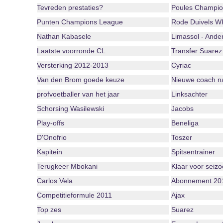
Tevreden prestaties?
Poules Champio
Punten Champions League
Rode Duivels W
Nathan Kabasele
Limassol - Ander
Laatste voorronde CL
Transfer Suarez
Versterking 2012-2013
Cyriac
Van den Brom goede keuze
Nieuwe coach 
profvoetballer van het jaar
Linksachter
Schorsing Wasilewski
Jacobs
Play-offs
Beneliga
D'Onofrio
Toszer
Kapitein
Spitsentrainer
Terugkeer Mbokani
Klaar voor seiz
Carlos Vela
Abonnement 20
Competitieformule 2011
Ajax
Top zes
Suarez