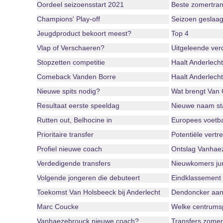
Oordeel seizoensstart 2021
Beste zomertran
Champions' Play-off
Seizoen geslaag
Jeugdproduct bekoort meest?
Top 4
Vlap of Verschaeren?
Uitgeleende ver
Stopzetten competitie
Haalt Anderlecht
Comeback Vanden Borre
Haalt Anderlecht
Nieuwe spits nodig?
Wat brengt Van
Resultaat eerste speeldag
Nieuwe naam st
Rutten out, Belhocine in
Europees voetba
Prioritaire transfer
Potentiële vertr
Profiel nieuwe coach
Ontslag Vanhaez
Verdedigende transfers
Nieuwkomers jun
Volgende jongeren die debuteert
Eindklassement 
Toekomst Van Holsbeeck bij Anderlecht
Dendoncker aan
Marc Coucke
Welke centrumsp
Vanhaezebrouck nieuwe coach?
Transfers zome