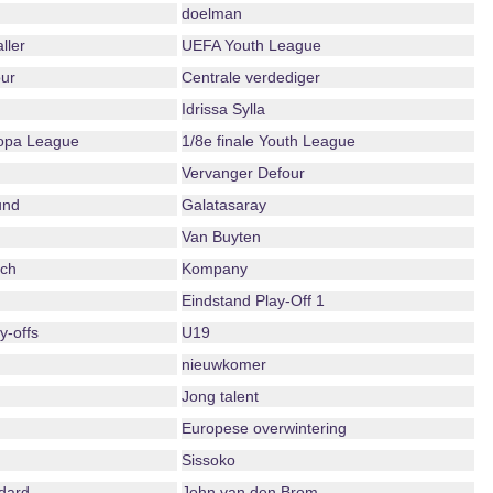
doelman
ller
UEFA Youth League
ur
Centrale verdediger
Idrissa Sylla
ropa League
1/8e finale Youth League
Vervanger Defour
und
Galatasaray
Van Buyten
ch
Kompany
Eindstand Play-Off 1
-offs
U19
nieuwkomer
Jong talent
Europese overwintering
Sissoko
dard
John van den Brom