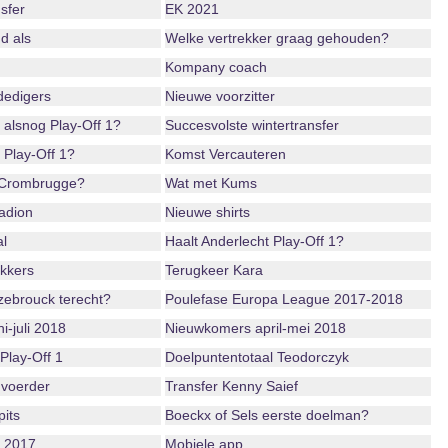
sfer
EK 2021
d als
Welke vertrekker graag gehouden?
Kompany coach
dedigers
Nieuwe voorzitter
 alsnog Play-Off 1?
Succesvolste wintertransfer
 Play-Off 1?
Komst Vercauteren
 Crombrugge?
Wat met Kums
adion
Nieuwe shirts
l
Haalt Anderlecht Play-Off 1?
ekkers
Terugkeer Kara
ebrouck terecht?
Poulefase Europa League 2017-2018
i-juli 2018
Nieuwkomers april-mei 2018
Play-Off 1
Doelpuntentotaal Teodorczyk
voerder
Transfer Kenny Saief
its
Boeckx of Sels eerste doelman?
r 2017
Mobiele app