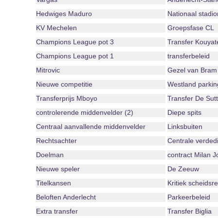
Hedwiges Maduro
Nationaal stadio
KV Mechelen
Groepsfase CL
Champions League pot 3
Transfer Kouyat
Champions League pot 1
transferbeleid
Mitrovic
Gezel van Bram 
Nieuwe competitie
Westland parkin
Transferprijs Mboyo
Transfer De Sutt
controlerende middenvelder (2)
Diepe spits
Centraal aanvallende middenvelder
Linksbuiten
Rechtsachter
Centrale verded
Doelman
contract Milan J
Nieuwe speler
De Zeeuw
Titelkansen
Kritiek scheidsr
Beloften Anderlecht
Parkeerbeleid
Extra transfer
Transfer Biglia