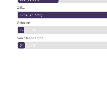
Zitka
1254 (75.72%)
Schollen
17 (1.03%)
Van Steenberghe
34 (2.05%)