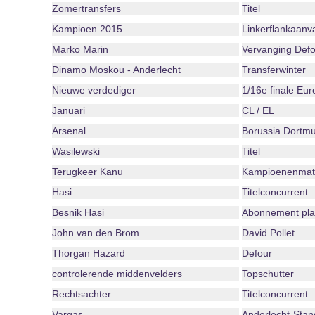
Zomertransfers
Titel
Kampioen 2015
Linkerflankaanva
Marko Marin
Vervanging Defo
Dinamo Moskou - Anderlecht
Transferwinter
Nieuwe verdediger
1/16e finale Eu
Januari
CL / EL
Arsenal
Borussia Dortm
Wasilewski
Titel
Terugkeer Kanu
Kampioenenmat
Hasi
Titelconcurrent
Besnik Hasi
Abonnement play
John van den Brom
David Pollet
Thorgan Hazard
Defour
controlerende middenvelders
Topschutter
Rechtsachter
Titelconcurrent
Vargas
Anderlecht-Stan