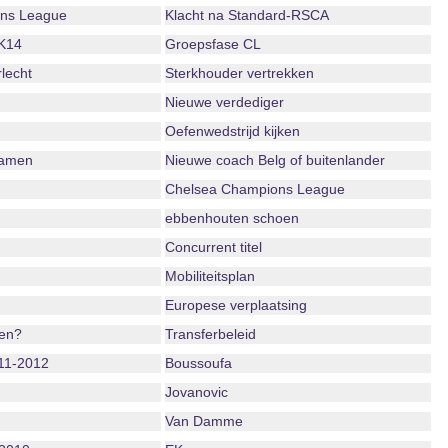
ns League
Klacht na Standard-RSCA
K14
Groepsfase CL
lecht
Sterkhouder vertrekken
Nieuwe verdediger
Oefenwedstrijd kijken
namen
Nieuwe coach Belg of buitenlander
Chelsea Champions League
ebbenhouten schoen
Concurrent titel
Mobiliteitsplan
Europese verplaatsing
oen?
Transferbeleid
11-2012
Boussoufa
Jovanovic
Van Damme