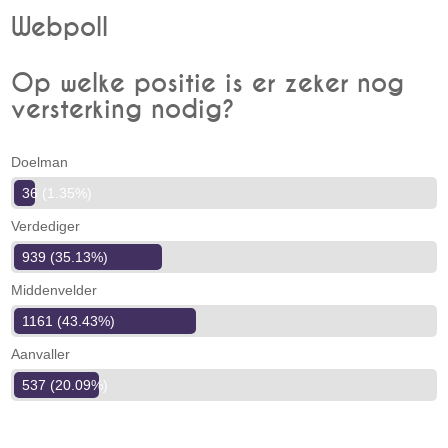
Webpoll
Op welke positie is er zeker nog
versterking nodig?
Doelman
36 (1.35%)
Verdediger
939 (35.13%)
Middenvelder
1161 (43.43%)
Aanvaller
537 (20.09%)