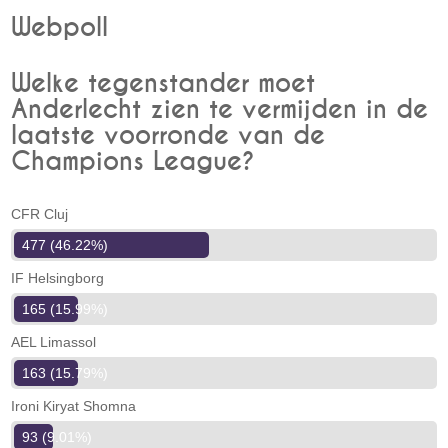
Webpoll
Welke tegenstander moet
Anderlecht zien te vermijden in de
laatste voorronde van de
Champions League?
CFR Cluj
477 (46.22%)
IF Helsingborg
165 (15.99%)
AEL Limassol
163 (15.79%)
Ironi Kiryat Shomna
93 (9.01%)