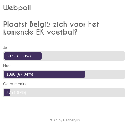
Webpoll
Plaatst België zich voor het
komende EK voetbal?
Ja
507 (31.30%)
Nee
1086 (67.04%)
Geen mening
27 (1.67%)
▼ Ad by Refinery89