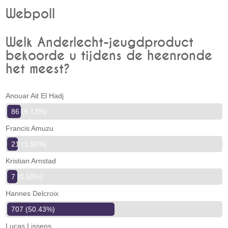
Webpoll
Welk Anderlecht-jeugdproduct
bekoorde u tijdens de heenronde
het meest?
Anouar Ait El Hadj
86 (6.13%)
Francis Amuzu
21 (1.50%)
Kristian Arnstad
7 (0.50%)
Hannes Delcroix
707 (50.43%)
Lucas Lissens