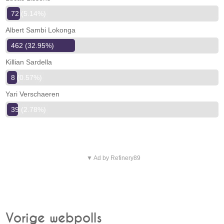
72 (5.14%)
Albert Sambi Lokonga
462 (32.95%)
Killian Sardella
8 (0.57%)
Yari Verschaeren
39 (2.78%)
▼ Ad by Refinery89
Vorige webpolls