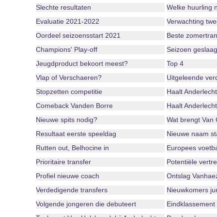
Slechte resultaten
Welke huurling 
Evaluatie 2021-2022
Verwachting twe
Oordeel seizoensstart 2021
Beste zomertran
Champions' Play-off
Seizoen geslaag
Jeugdproduct bekoort meest?
Top 4
Vlap of Verschaeren?
Uitgeleende ver
Stopzetten competitie
Haalt Anderlecht
Comeback Vanden Borre
Haalt Anderlecht
Nieuwe spits nodig?
Wat brengt Van
Resultaat eerste speeldag
Nieuwe naam st
Rutten out, Belhocine in
Europees voetba
Prioritaire transfer
Potentiële vertr
Profiel nieuwe coach
Ontslag Vanhaez
Verdedigende transfers
Nieuwkomers jun
Volgende jongeren die debuteert
Eindklassement 