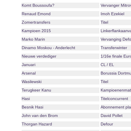
Komt Boussoufa?
Vervanger Mitro
Renaud Emond
Imoh Ezekiel
Zomertransfers
Titel
Kampioen 2015
Linkerflankaanva
Marko Marin
Vervanging Defo
Dinamo Moskou - Anderlecht
Transferwinter
Nieuwe verdediger
1/16e finale Eu
Januari
CL / EL
Arsenal
Borussia Dortm
Wasilewski
Titel
Terugkeer Kanu
Kampioenenmat
Hasi
Titelconcurrent
Besnik Hasi
Abonnement play
John van den Brom
David Pollet
Thorgan Hazard
Defour