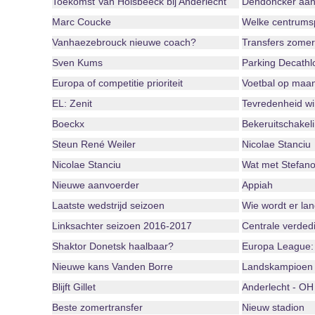
Toekomst Van Holsbeeck bij Anderlecht
Dendoncker aan
Marc Coucke
Welke centrumsp
Vanhaezebrouck nieuwe coach?
Transfers zome
Sven Kums
Parking Decathlo
Europa of competitie prioriteit
Voetbal op maa
EL: Zenit
Tevredenheid wi
Boeckx
Bekeruitschakel
Steun René Weiler
Nicolae Stanciu
Nicolae Stanciu
Wat met Stefan
Nieuwe aanvoerder
Appiah
Laatste wedstrijd seizoen
Wie wordt er la
Linksachter seizoen 2016-2017
Centrale verded
Shaktor Donetsk haalbaar?
Europa League:
Nieuwe kans Vanden Borre
Landskampioen
Blijft Gillet
Anderlecht - OH
Beste zomertransfer
Nieuw stadion