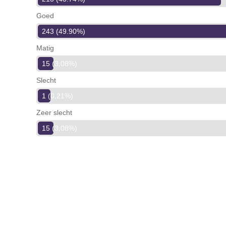
Goed
243 (49.90%)
Matig
15 (3.08%)
Slecht
1 (0.21%)
Zeer slecht
15 (3.08%)