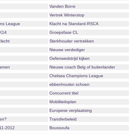
Vanden Borre
Vertrek Winterstop
ns League
Klacht na Standard-RSCA
K14
Groepsfase CL
lecht
Sterkhouder vertrekken
Nieuwe verdediger
Oefenwedstrijd kijken
namen
Nieuwe coach Belg of buitenlander
Chelsea Champions League
ebbenhouten schoen
Concurrent titel
Mobiliteitsplan
Europese verplaatsing
oen?
Transferbeleid
11-2012
Boussoufa