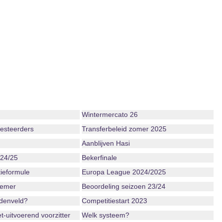
Wintermercato 26
vesteerders
Transferbeleid zomer 2025
Aanblijven Hasi
 24/25
Bekerfinale
ieformule
Europa League 2024/2025
iemer
Beoordeling seizoen 23/24
ddenveld?
Competitiestart 2023
-uitvoerend voorzitter
Welk systeem?