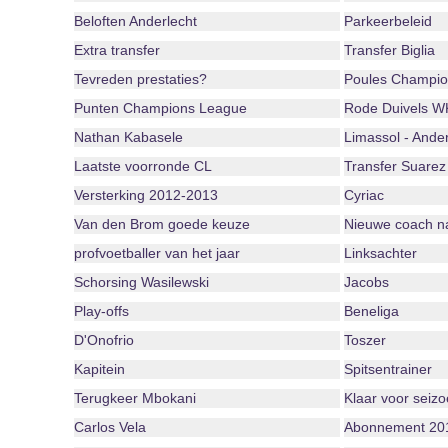
Beloften Anderlecht
Parkeerbeleid
Extra transfer
Transfer Biglia
Tevreden prestaties?
Poules Champio
Punten Champions League
Rode Duivels W
Nathan Kabasele
Limassol - Ander
Laatste voorronde CL
Transfer Suarez
Versterking 2012-2013
Cyriac
Van den Brom goede keuze
Nieuwe coach 
profvoetballer van het jaar
Linksachter
Schorsing Wasilewski
Jacobs
Play-offs
Beneliga
D'Onofrio
Toszer
Kapitein
Spitsentrainer
Terugkeer Mbokani
Klaar voor seiz
Carlos Vela
Abonnement 20