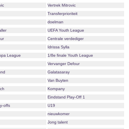
vic
Vertrek Mitrovic
Transferprioriteit
doelman
ller
UEFA Youth League
ur
Centrale verdediger
Idrissa Sylla
ropa League
1/8e finale Youth League
Vervanger Defour
und
Galatasaray
Van Buyten
ch
Kompany
Eindstand Play-Off 1
-offs
U19
nieuwkomer
Jong talent