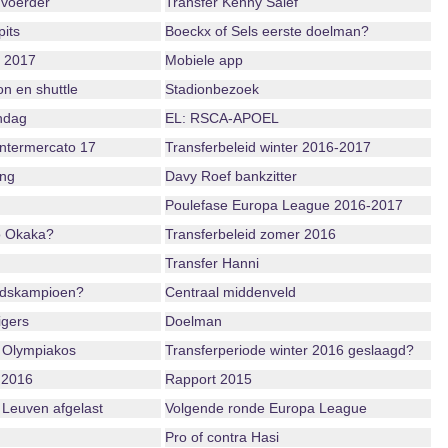
voerder
Transfer Kenny Saief
its
Boeckx of Sels eerste doelman?
r 2017
Mobiele app
n en shuttle
Stadionbezoek
ndag
EL: RSCA-APOEL
ntermercato 17
Transferbeleid winter 2016-2017
ing
Davy Roef bankzitter
Poulefase Europa League 2016-2017
o Okaka?
Transferbeleid zomer 2016
Transfer Hanni
ndskampioen?
Centraal middenveld
igers
Doelman
 Olympiakos
Transferperiode winter 2016 geslaagd?
 2016
Rapport 2015
 Leuven afgelast
Volgende ronde Europa League
Pro of contra Hasi