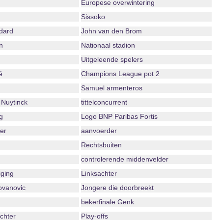
Europese overwintering
Sissoko
dard
John van den Brom
n
Nationaal stadion
Uitgeleende spelers
é
Champions League pot 2
Samuel armenteros
Nuytinck
tittelconcurrent
g
Logo BNP Paribas Fortis
er
aanvoerder
Rechtsbuiten
controlerende middenvelder
iging
Linksachter
ovanovic
Jongere die doorbreekt
bekerfinale Genk
echter
Play-offs