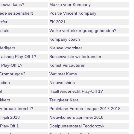
nieuwe kans?
Mazzu voor Kompany
ede seizoenshelft
Positie Vincent Kompany
sfer
EK 2021
d als
Welke vertrekker graag gehouden?
Kompany coach
dedigers
Nieuwe voorzitter
 alsnog Play-Off 1?
Succesvolste wintertransfer
 Play-Off 1?
Komst Vercauteren
 Crombrugge?
Wat met Kums
adion
Nieuwe shirts
l
Haalt Anderlecht Play-Off 1?
ekkers
Terugkeer Kara
ebrouck terecht?
Poulefase Europa League 2017-2018
i-juli 2018
Nieuwkomers april-mei 2018
Play-Off 1
Doelpuntentotaal Teodorczyk