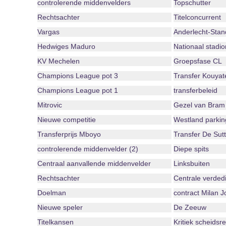
controlerende middenvelders
Topschutter
Rechtsachter
Titelconcurrent
Vargas
Anderlecht-Stan
Hedwiges Maduro
Nationaal stadio
KV Mechelen
Groepsfase CL
Champions League pot 3
Transfer Kouyat
Champions League pot 1
transferbeleid
Mitrovic
Gezel van Bram 
Nieuwe competitie
Westland parkin
Transferprijs Mboyo
Transfer De Sutt
controlerende middenvelder (2)
Diepe spits
Centraal aanvallende middenvelder
Linksbuiten
Rechtsachter
Centrale verded
Doelman
contract Milan J
Nieuwe speler
De Zeeuw
Titelkansen
Kritiek scheidsr