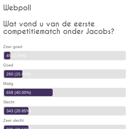
Webpoll
Wat vond u van de eerste
competitiematch onder Jacobs?
Zeer goed
45 (2.74%)
Goed
260 (15.81%)
Matig
658 (40.00%)
Slecht
343 (20.85%)
Zeer slecht