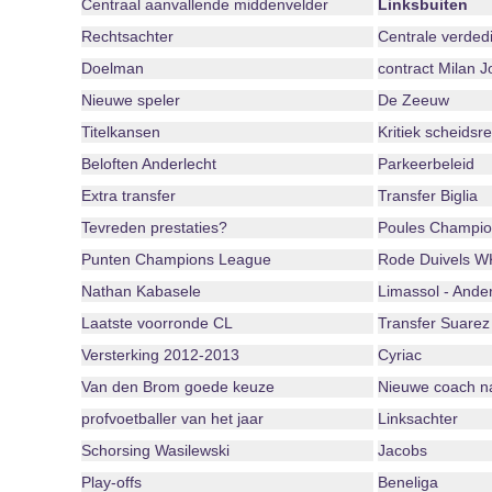
Centraal aanvallende middenvelder
Linksbuiten
Rechtsachter
Centrale verded
Doelman
contract Milan J
Nieuwe speler
De Zeeuw
Titelkansen
Kritiek scheidsr
Beloften Anderlecht
Parkeerbeleid
Extra transfer
Transfer Biglia
Tevreden prestaties?
Poules Champio
Punten Champions League
Rode Duivels W
Nathan Kabasele
Limassol - Ander
Laatste voorronde CL
Transfer Suarez
Versterking 2012-2013
Cyriac
Van den Brom goede keuze
Nieuwe coach 
profvoetballer van het jaar
Linksachter
Schorsing Wasilewski
Jacobs
Play-offs
Beneliga