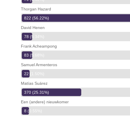
Thorgan Hazard
822 (56.22%)
David Henen
78 (5.34%)
Frank Acheampong
83 (5.68%)
Samuel Armenteros
22 (1.50%)
Matías Suárez
370 (25.31%)
Een (andere) nieuwkomer
8 (0.55%)