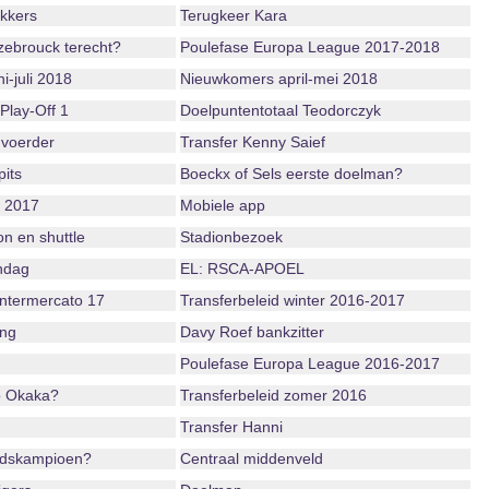
ekkers
Terugkeer Kara
ebrouck terecht?
Poulefase Europa League 2017-2018
i-juli 2018
Nieuwkomers april-mei 2018
Play-Off 1
Doelpuntentotaal Teodorczyk
voerder
Transfer Kenny Saief
its
Boeckx of Sels eerste doelman?
r 2017
Mobiele app
n en shuttle
Stadionbezoek
ndag
EL: RSCA-APOEL
ntermercato 17
Transferbeleid winter 2016-2017
ing
Davy Roef bankzitter
Poulefase Europa League 2016-2017
o Okaka?
Transferbeleid zomer 2016
Transfer Hanni
ndskampioen?
Centraal middenveld