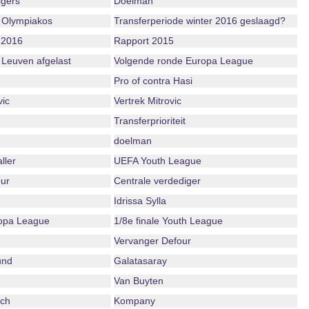
igers
Doelman
 Olympiakos
Transferperiode winter 2016 geslaagd?
 2016
Rapport 2015
 Leuven afgelast
Volgende ronde Europa League
Pro of contra Hasi
vic
Vertrek Mitrovic
Transferprioriteit
doelman
ller
UEFA Youth League
ur
Centrale verdediger
Idrissa Sylla
ropa League
1/8e finale Youth League
Vervanger Defour
und
Galatasaray
Van Buyten
ch
Kompany