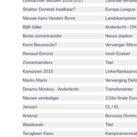
Linksachter seizoen 2016-2017
Centrale verded
Shaktor Donetsk haalbaar?
Europa League:
Nieuwe kans Vanden Borre
Landskampioen
Blijft Gillet
Anderlecht - OH
Beste zomertransfer
Nieuw stadion
Komt Boussoufa?
Vervanger Mitro
Renaud Emond
Imoh Ezekiel
Zomertransfers
Titel
Kampioen 2015
Linkerflankaanva
Marko Marin
Vervanging Defo
Dinamo Moskou - Anderlecht
Transferwinter
Nieuwe verdediger
1/16e finale Eu
Januari
CL / EL
Arsenal
Borussia Dortm
Wasilewski
Titel
Terugkeer Kanu
Kampioenenmat