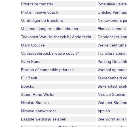
Prioritaire transfer
Potentiële vertr
Profiel nieuwe coach
Ontslag Vanhaez
Verdedigende transfers
Nieuwkomers jun
Volgende jongeren die debuteert
Eindklassement 
Toekomst Van Holsbeeck bij Anderlecht
Dendoncker aan
Marc Coucke
Welke centrumsp
Vanhaezebrouck nieuwe coach?
Transfers zome
Sven Kums
Parking Decathlo
Europa of competitie prioriteit
Voetbal op maa
EL: Zenit
Tevredenheid wi
Boeckx
Bekeruitschakel
Steun René Weiler
Nicolae Stanciu
Nicolae Stanciu
Wat met Stefan
Nieuwe aanvoerder
Appiah
Laatste wedstrijd seizoen
Wie wordt er la