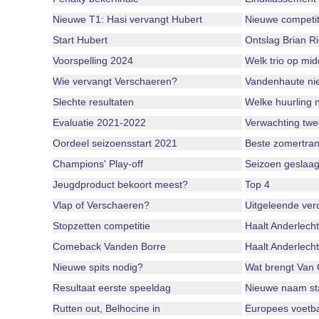
Nieuwe T1: Hasi vervangt Hubert
Nieuwe competit
Start Hubert
Ontslag Brian R
Voorspelling 2024
Welk trio op mi
Wie vervangt Verschaeren?
Vandenhaute niet
Slechte resultaten
Welke huurling 
Evaluatie 2021-2022
Verwachting twe
Oordeel seizoensstart 2021
Beste zomertran
Champions' Play-off
Seizoen geslaag
Jeugdproduct bekoort meest?
Top 4
Vlap of Verschaeren?
Uitgeleende ver
Stopzetten competitie
Haalt Anderlecht
Comeback Vanden Borre
Haalt Anderlecht
Nieuwe spits nodig?
Wat brengt Van
Resultaat eerste speeldag
Nieuwe naam st
Rutten out, Belhocine in
Europees voetba