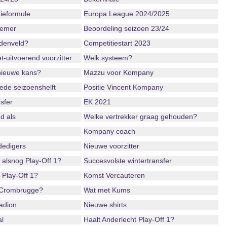
ieformule
Europa League 2024/2025
iemer
Beoordeling seizoen 23/24
ddenveld?
Competitiestart 2023
-uitvoerend voorzitter
Welk systeem?
nieuwe kans?
Mazzu voor Kompany
ede seizoenshelft
Positie Vincent Kompany
sfer
EK 2021
d als
Welke vertrekker graag gehouden?
Kompany coach
dedigers
Nieuwe voorzitter
 alsnog Play-Off 1?
Succesvolste wintertransfer
 Play-Off 1?
Komst Vercauteren
 Crombrugge?
Wat met Kums
adion
Nieuwe shirts
l
Haalt Anderlecht Play-Off 1?