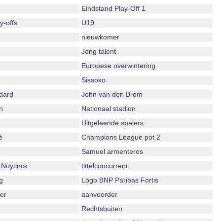
Eindstand Play-Off 1
-offs
U19
nieuwkomer
Jong talent
Europese overwintering
Sissoko
dard
John van den Brom
n
Nationaal stadion
Uitgeleende spelers
é
Champions League pot 2
Samuel armenteros
Nuytinck
tittelconcurrent
g
Logo BNP Paribas Fortis
er
aanvoerder
Rechtsbuiten