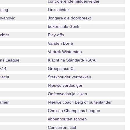
controlerende middenvelder
iging
Linksachter
ovanovic
Jongere die doorbreekt
bekerfinale Genk
echter
Play-offs
Vanden Borre
Vertrek Winterstop
ns League
Klacht na Standard-RSCA
K14
Groepsfase CL
lecht
Sterkhouder vertrekken
Nieuwe verdediger
Oefenwedstrijd kijken
namen
Nieuwe coach Belg of buitenlander
Chelsea Champions League
ebbenhouten schoen
Concurrent titel