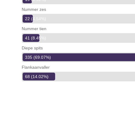
Nummer zes
22 (4.54%)
Nummer tien
41 (8.45%)
Diepe spits
335 (69.07%)
Flankaanvaller
68 (14.02%)