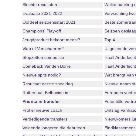
Slechte resultaten
Welke huurling 
Evaluatie 2021-2022
Verwachting twe
Oordeel seizoensstart 2021
Beste zomertran
Champions' Play-off
Seizoen geslaag
Jeugdproduct bekoort meest?
Top 4
Vlap of Verschaeren?
Uitgeleende ver
Stopzetten competitie
Haalt Anderlecht
Comeback Vanden Borre
Haalt Anderlecht
Nieuwe spits nodig?
Wat brengt Van
Resultaat eerste speeldag
Nieuwe naam st
Rutten out, Belhocine in
Europees voetba
Prioritaire transfer
Potentiële vertr
Profiel nieuwe coach
Ontslag Vanhaez
Verdedigende transfers
Nieuwkomers jun
Volgende jongeren die debuteert
Eindklassement 