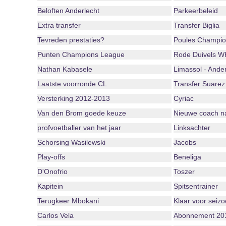
Beloften Anderlecht
Parkeerbeleid
Extra transfer
Transfer Biglia
Tevreden prestaties?
Poules Champio
Punten Champions League
Rode Duivels W
Nathan Kabasele
Limassol - Ander
Laatste voorronde CL
Transfer Suarez
Versterking 2012-2013
Cyriac
Van den Brom goede keuze
Nieuwe coach 
profvoetballer van het jaar
Linksachter
Schorsing Wasilewski
Jacobs
Play-offs
Beneliga
D'Onofrio
Toszer
Kapitein
Spitsentrainer
Terugkeer Mbokani
Klaar voor seiz
Carlos Vela
Abonnement 20