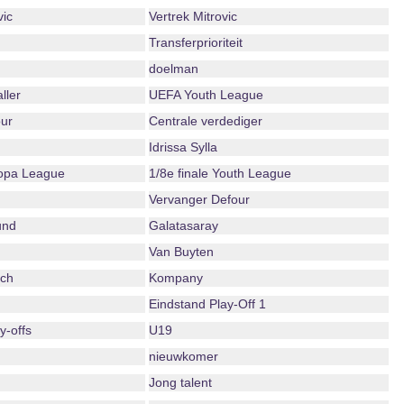
vic
Vertrek Mitrovic
Transferprioriteit
doelman
ller
UEFA Youth League
ur
Centrale verdediger
Idrissa Sylla
ropa League
1/8e finale Youth League
Vervanger Defour
und
Galatasaray
Van Buyten
ch
Kompany
Eindstand Play-Off 1
-offs
U19
nieuwkomer
Jong talent