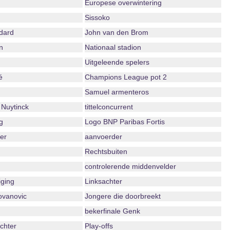
Europese overwintering
Sissoko
dard
John van den Brom
n
Nationaal stadion
Uitgeleende spelers
é
Champions League pot 2
Samuel armenteros
Nuytinck
tittelconcurrent
g
Logo BNP Paribas Fortis
er
aanvoerder
Rechtsbuiten
controlerende middenvelder
iging
Linksachter
ovanovic
Jongere die doorbreekt
bekerfinale Genk
echter
Play-offs