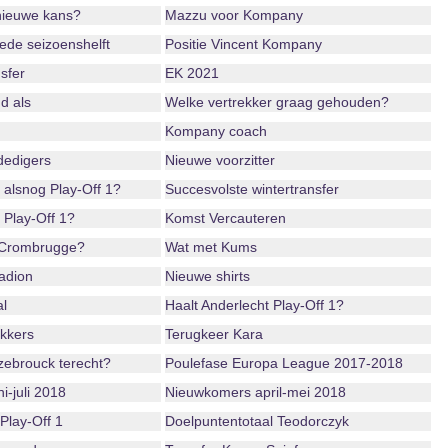
nieuwe kans?
Mazzu voor Kompany
ede seizoenshelft
Positie Vincent Kompany
sfer
EK 2021
d als
Welke vertrekker graag gehouden?
Kompany coach
dedigers
Nieuwe voorzitter
 alsnog Play-Off 1?
Succesvolste wintertransfer
 Play-Off 1?
Komst Vercauteren
 Crombrugge?
Wat met Kums
adion
Nieuwe shirts
l
Haalt Anderlecht Play-Off 1?
ekkers
Terugkeer Kara
ebrouck terecht?
Poulefase Europa League 2017-2018
i-juli 2018
Nieuwkomers april-mei 2018
Play-Off 1
Doelpuntentotaal Teodorczyk