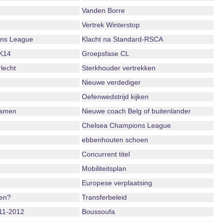
Vanden Borre
Vertrek Winterstop
ns League
Klacht na Standard-RSCA
K14
Groepsfase CL
lecht
Sterkhouder vertrekken
Nieuwe verdediger
Oefenwedstrijd kijken
namen
Nieuwe coach Belg of buitenlander
Chelsea Champions League
ebbenhouten schoen
Concurrent titel
Mobiliteitsplan
Europese verplaatsing
oen?
Transferbeleid
11-2012
Boussoufa