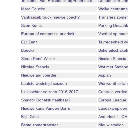
Toekomst Van Holsbeeck bij Anderlecht
Dendoncker aan
Marc Coucke
Welke centrumsp
Vanhaezebrouck nieuwe coach?
Transfers zome
Sven Kums
Parking Decathlo
Europa of competitie prioriteit
Voetbal op maa
EL: Zenit
Tevredenheid wi
Boeckx
Bekeruitschakel
Steun René Weiler
Nicolae Stanciu
Nicolae Stanciu
Wat met Stefan
Nieuwe aanvoerder
Appiah
Laatste wedstrijd seizoen
Wie wordt er la
Linksachter seizoen 2016-2017
Centrale verded
Shaktor Donetsk haalbaar?
Europa League:
Nieuwe kans Vanden Borre
Landskampioen
Blijft Gillet
Anderlecht - OH
Beste zomertransfer
Nieuw stadion