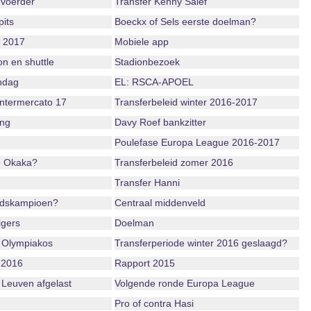
voerder
Transfer Kenny Saief
its
Boeckx of Sels eerste doelman?
r 2017
Mobiele app
n en shuttle
Stadionbezoek
ndag
EL: RSCA-APOEL
ntermercato 17
Transferbeleid winter 2016-2017
ing
Davy Roef bankzitter
Poulefase Europa League 2016-2017
o Okaka?
Transferbeleid zomer 2016
Transfer Hanni
ndskampioen?
Centraal middenveld
igers
Doelman
 Olympiakos
Transferperiode winter 2016 geslaagd?
 2016
Rapport 2015
 Leuven afgelast
Volgende ronde Europa League
Pro of contra Hasi