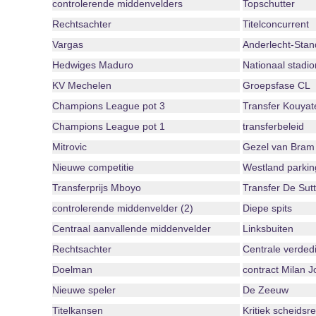
controlerende middenvelders
Topschutter
Rechtsachter
Titelconcurrent
Vargas
Anderlecht-Stan
Hedwiges Maduro
Nationaal stadio
KV Mechelen
Groepsfase CL
Champions League pot 3
Transfer Kouyat
Champions League pot 1
transferbeleid
Mitrovic
Gezel van Bram 
Nieuwe competitie
Westland parkin
Transferprijs Mboyo
Transfer De Sutt
controlerende middenvelder (2)
Diepe spits
Centraal aanvallende middenvelder
Linksbuiten
Rechtsachter
Centrale verded
Doelman
contract Milan J
Nieuwe speler
De Zeeuw
Titelkansen
Kritiek scheidsr