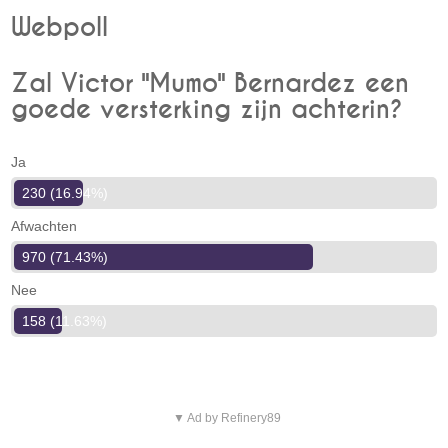
Webpoll
Zal Victor "Mumo" Bernardez een
goede versterking zijn achterin?
Ja
230 (16.94%)
Afwachten
970 (71.43%)
Nee
158 (11.63%)
▼ Ad by Refinery89