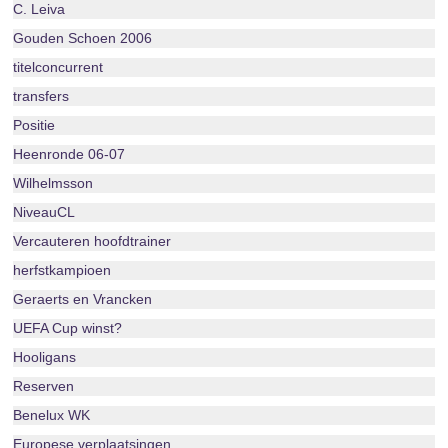
C. Leiva
Gouden Schoen 2006
titelconcurrent
transfers
Positie
Heenronde 06-07
Wilhelmsson
NiveauCL
Vercauteren hoofdtrainer
herfstkampioen
Geraerts en Vrancken
UEFA Cup winst?
Hooligans
Reserven
Benelux WK
Europese verplaatsingen