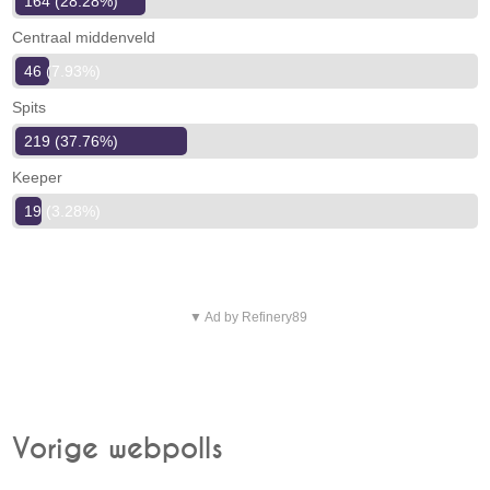
164 (28.28%)
Centraal middenveld
46 (7.93%)
Spits
219 (37.76%)
Keeper
19 (3.28%)
▼ Ad by Refinery89
Vorige webpolls